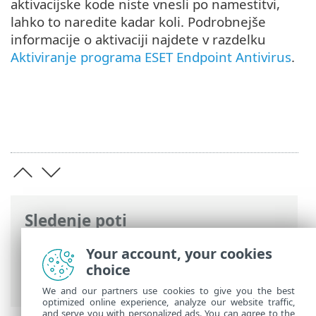
aktivacijske kode niste vnesli po namestitvi,
lahko to naredite kadar koli. Podrobnejše
informacije o aktivaciji najdete v razdelku
Aktiviranje programa ESET Endpoint Antivirus
.
Sledenje poti
Spletna pomoč družbe ESET
>
ESET
Your account, your cookies
Endpoint Antivirus
>
Začetek uporabe
>
choice
Nastavitve posodobitve
We and our partners use cookies to give you the best
optimized online experience, analyze our website traffic,
and serve you with personalized ads. You can agree to the