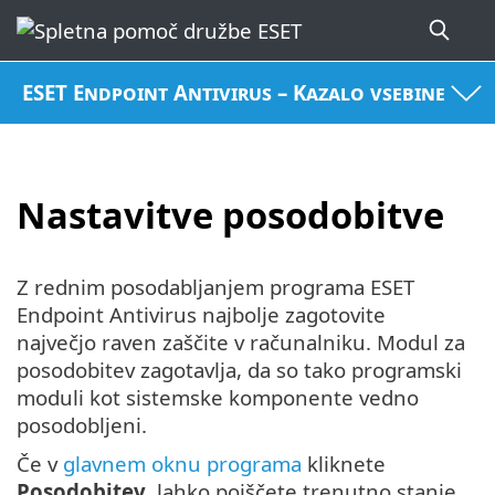
ESET Endpoint Antivirus – Kazalo vsebine
Nastavitve posodobitve
Z rednim posodabljanjem programa ESET
Endpoint Antivirus najbolje zagotovite
največjo raven zaščite v računalniku. Modul za
posodobitev zagotavlja, da so tako programski
moduli kot sistemske komponente vedno
posodobljeni.
Če v
glavnem oknu programa
kliknete
Posodobitev
, lahko poiščete trenutno stanje