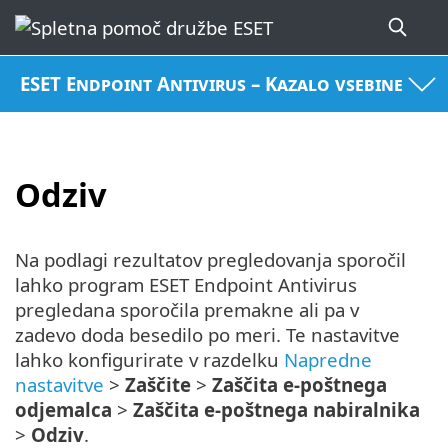
ESET Endpoint Antivirus – Kazalo vsebine
Odziv
Na podlagi rezultatov pregledovanja sporočil
lahko program ESET Endpoint Antivirus
pregledana sporočila premakne ali pa v
zadevo doda besedilo po meri. Te nastavitve
lahko konfigurirate v razdelku
Napredne
nastavitve
>
Zaščite
>
Zaščita e-poštnega
odjemalca
>
Zaščita e-poštnega nabiralnika
>
Odziv
.