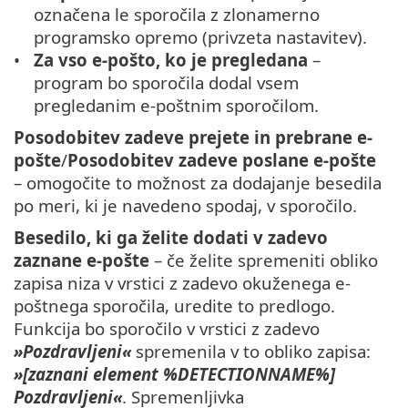
označena le sporočila z zlonamerno
programsko opremo (privzeta nastavitev).
Za vso e-pošto, ko je pregledana
–
program bo sporočila dodal vsem
pregledanim e-poštnim sporočilom.
Posodobitev zadeve prejete in prebrane e-
pošte
/
Posodobitev zadeve poslane e-pošte
– omogočite to možnost za dodajanje besedila
po meri, ki je navedeno spodaj, v sporočilo.
Besedilo, ki ga želite dodati v zadevo
zaznane e-pošte
– če želite spremeniti obliko
zapisa niza v vrstici z zadevo okuženega e-
poštnega sporočila, uredite to predlogo.
Funkcija bo sporočilo v vrstici z zadevo
»Pozdravljeni«
spremenila v to obliko zapisa:
»[zaznani element %DETECTIONNAME%]
Pozdravljeni«
. Spremenljivka