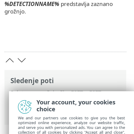
%DETECTIONNAME%
predstavlja zaznano
grožnjo.
Sledenje poti
Spletna pomoč družbe ESET
>
ESET
Endpoint Antivirus
>
Napredne nastavitve
Your account, your cookies
>
Zaščite
>
Zaščita e-poštnega odjemalca
choice
>
Zaščita e-poštnega nabiralnika
> Odziv
We and our partners use cookies to give you the best
optimized online experience, analyze our website traffic,
and serve you with personalized ads. You can agree to the
collection of all cookies by clicking "Accept all and close",