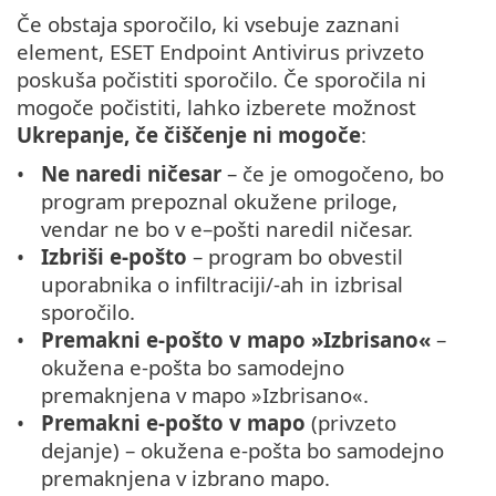
Če obstaja sporočilo, ki vsebuje zaznani
element, ESET Endpoint Antivirus privzeto
poskuša počistiti sporočilo. Če sporočila ni
mogoče počistiti, lahko izberete možnost
Ukrepanje, če čiščenje ni mogoče
:
Ne naredi ničesar
– če je omogočeno, bo
program prepoznal okužene priloge,
vendar ne bo v e–pošti naredil ničesar.
Izbriši e-pošto
– program bo obvestil
uporabnika o infiltraciji/-ah in izbrisal
sporočilo.
Premakni e-pošto v mapo »Izbrisano«
–
okužena e-pošta bo samodejno
premaknjena v mapo »Izbrisano«.
Premakni e-pošto v mapo
(privzeto
dejanje) – okužena e-pošta bo samodejno
premaknjena v izbrano mapo.