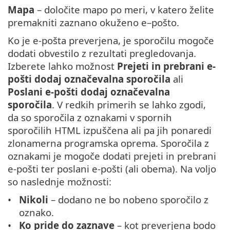
Mapa
– določite mapo po meri, v katero želite
premakniti zaznano okuženo e–pošto.
Ko je e-pošta preverjena, je sporočilu mogoče
dodati obvestilo z rezultati pregledovanja.
Izberete lahko možnost
Prejeti in prebrani e-
pošti dodaj označevalna sporočila
ali
Poslani e-pošti dodaj označevalna
sporočila
. V redkih primerih se lahko zgodi,
da so sporočila z oznakami v spornih
sporočilih HTML izpuščena ali pa jih ponaredi
zlonamerna programska oprema. Sporočila z
oznakami je mogoče dodati prejeti in prebrani
e-pošti ter poslani e-pošti (ali obema). Na voljo
so naslednje možnosti:
Nikoli
– dodano ne bo nobeno sporočilo z
oznako.
Ko pride do zaznave
– kot preverjena bodo