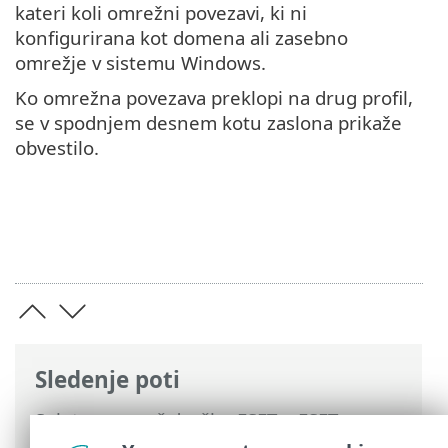
kateri koli omrežni povezavi, ki ni
konfigurirana kot domena ali zasebno
omrežje v sistemu Windows.
Ko omrežna povezava preklopi na drug profil,
se v spodnjem desnem kotu zaslona prikaže
obvestilo.
Sledenje poti
Spletna pomoč družbe ESET
>
ESET
Endpoint Antivirus
>
Napredne nastavitve