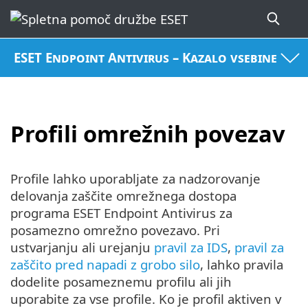
ESET Endpoint Antivirus – Kazalo vsebine
Profili omrežnih povezav
Profile lahko uporabljate za nadzorovanje
delovanja zaščite omrežnega dostopa
programa ESET Endpoint Antivirus za
posamezno omrežno povezavo. Pri
ustvarjanju ali urejanju
pravil za IDS
,
pravil za
zaščito pred napadi z grobo silo
, lahko pravila
dodelite posameznemu profilu ali jih
uporabite za vse profile. Ko je profil aktiven v