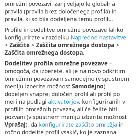
omrežni povezavi, zanj veljajo le globalna
pravila (pravila brez določenega profila) in
pravila, ki so bila dodeljena temu profilu.
Profile in dodelitve omrežne povezave lahko
konfigurirate v razdelku
Napredne nastavitve
>
Zaščite
>
Zaščita omrežnega dostopa
>
Zaščita omrežnega dostopa
.
Dodelitev profila omrežne povezave
–
omogoča, da izberete, ali je na novo odkritim
omrežnim povezavam samodejno (v spustnem
meniju izberite možnost
Samodejno
)
dodeljen vnaprej določen profil ali profil po
meri na podlagi
aktivatorjev
, konfiguriranih v
profilih omrežnih povezav, ali če želite biti
pozvani (v spustnem meniju izberite možnost
Vprašaj
), da
konfigurirate zaščito omrežja
in
ročno dodelite profil vsakič, ko je zaznana