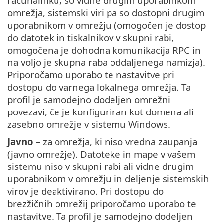
računalniku, so vidne drugim uporabnikom
omrežja, sistemski viri pa so dostopni drugim
uporabnikom v omrežju (omogočen je dostop
do datotek in tiskalnikov v skupni rabi,
omogočena je dohodna komunikacija RPC in
na voljo je skupna raba oddaljenega namizja).
Priporočamo uporabo te nastavitve pri
dostopu do varnega lokalnega omrežja. Ta
profil je samodejno dodeljen omrežni
povezavi, če je konfiguriran kot domena ali
zasebno omrežje v sistemu Windows.
Javno
– za omrežja, ki niso vredna zaupanja
(javno omrežje). Datoteke in mape v vašem
sistemu niso v skupni rabi ali vidne drugim
uporabnikom v omrežju in deljenje sistemskih
virov je deaktivirano. Pri dostopu do
brezžičnih omrežij priporočamo uporabo te
nastavitve. Ta profil je samodejno dodeljen