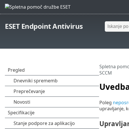
ESET Endpoint Antivirus
Spletna pomo
SCCM
Uvedba
Poleg
neposre
upravljanje, 
Upravlja