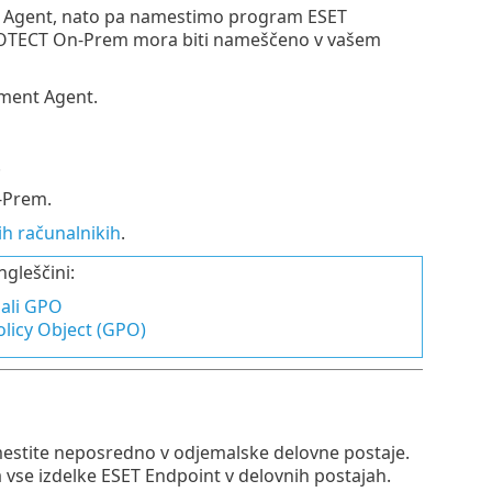
t Agent, nato pa namestimo program ESET
ROTECT On-Prem mora biti nameščeno v vašem
ment Agent.
.
-Prem.
ih računalnikih
.
ngleščini:
ali GPO
licy Object (GPO)
estite neposredno v odjemalske delovne postaje.
a vse izdelke ESET Endpoint v delovnih postajah.