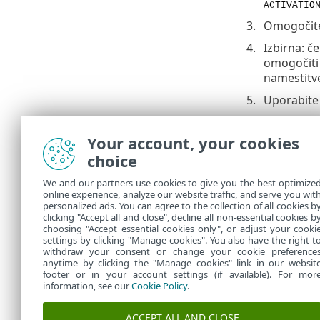
ACTIVATIO
Omogočite
Izbirna: če
omogočiti 
namestitv
Uporabite 
Za or
oprav
Your account, your cookies
choice
Če svoj
Endpoin
We and our partners use cookies to give you the best optimize
opreme 
online experience, analyze our website traffic, and serve you wit
personalized ads. You can agree to the collection of all cookies b
informa
clicking "Accept all and close", decline all non-essential cookies b
choosing "Accept essential cookies only", or adjust your cooki
settings by clicking "Manage cookies". You also have the right t
withdraw your consent or change your cookie preference
anytime by clicking the "Manage cookies" link in our websit
footer or in your account settings (if available). For mor
information, see our
Cookie Policy
.
ACCEPT ALL AND CLOSE