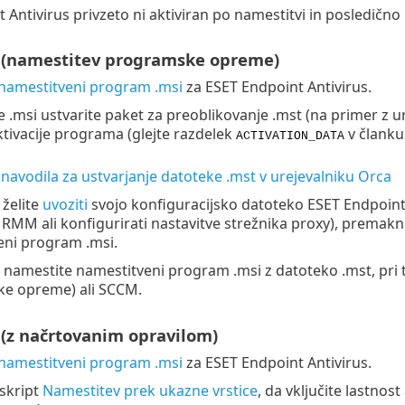
 Antivirus privzeto ni aktiviran po namestitvi in posledično 
 (namestitev programske opreme)
 namestitveni program .msi
za ESET Endpoint Antivirus.
e .msi ustvarite paket za preoblikovanje .mst (na primer z u
ktivacije programa (glejte razdelek
v člank
ACTIVATION_DATA
 navodila za ustvarjanje datoteke .mst v urejevalniku Orca
 želite
uvoziti
svojo konfiguracijsko datoteko ESET Endpoint A
RMM ali konfigurirati nastavitve strežnika proxy), premak
eni program .msi.
 namestite namestitveni program .msi z datoteko .mst, pri
e opreme) ali SCCM.
 (z načrtovanim opravilom)
 namestitveni program .msi
za ESET Endpoint Antivirus.
 skript
Namestitev prek ukazne vrstice
, da vključite lastnost