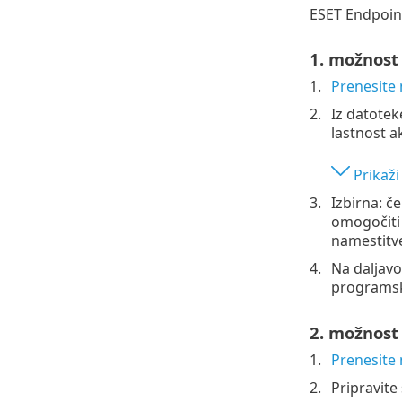
ESET Endpoint
1. možnost
Prenesite
Iz datotek
lastnost a
Prikaži
Izbirna: če
omogočiti 
namestitv
Na daljavo
programsk
2. možnost
Prenesite
Pripravite