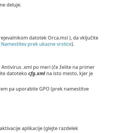
ne deluje.
rejevalnikom datotek Orca.msi ), da vključite
u
Namestitev prek ukazne vrstice
).
ntivirus .xml po meri (če želite na primer
nite datoteko
cfg.xml
na isto mesto, kjer je
 tem pa uporabite GPO (prek namestitve
 aktivacije aplikacije (glejte razdelek