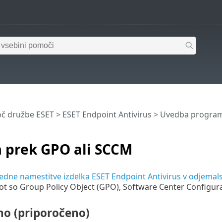
č družbe ESET
>
ESET Endpoint Antivirus
>
Uvedba programa
 prek GPO ali SCCM
dne namestitve izdelka ESET Endpoint Antivirus v odjemalsk
kot so Group Policy Object (GPO), Software Center Configur
no (priporočeno)