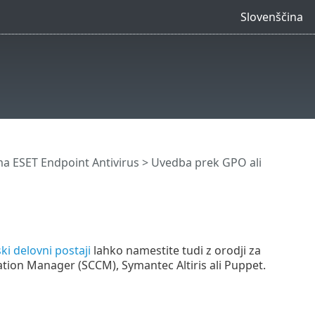
Slovenščina
 ESET Endpoint Antivirus > Uvedba prek GPO ali
i delovni postaji
lahko namestite tudi z orodji za
ation Manager (SCCM), Symantec Altiris ali Puppet.