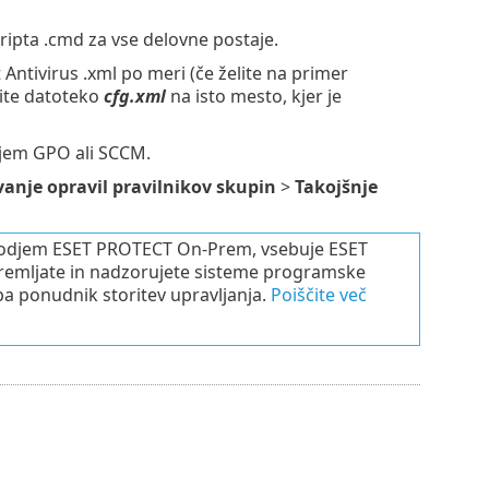
pta .cmd za vse delovne postaje.
ntivirus .xml po meri (če želite na primer
nite datoteko
cfg.xml
na isto mesto, kjer je
djem GPO ali SCCM.
anje opravil pravilnikov skupin
>
Takojšnje
z orodjem ESET PROTECT On-Prem, vsebuje ESET
premljate in nadzorujete sisteme programske
 ponudnik storitev upravljanja.
Poiščite več