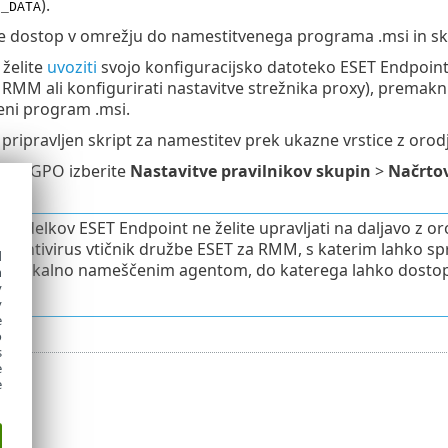
).
N_DATA
 dostop v omrežju do namestitvenega programa .msi in skri
 želite
uvoziti
svojo konfiguracijsko datoteko ESET Endpoint A
RMM ali konfigurirati nastavitve strežnika proxy), premak
eni program .msi.
pripravljen skript za namestitev prek ukazne vrstice z oro
odje GPO izberite
Nastavitve pravilnikov skupin
>
Načrtov
ilo
.
ih izdelkov ESET Endpoint ne želite upravljati na daljavo 
t Antivirus vtičnik družbe ESET za RMM, s katerim lahko s
d
z lokalno nameščenim agentom, do katerega lahko dostopa
h
y
cij
y
e
o
s
e
e