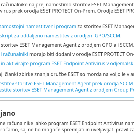
e računalnike najprej namestimo storitev ESET Managemen
ivirus prek orodja ESET PROTECT On-Prem. Orodje ESET P
samostojni namestitveni program
za storitev ESET Manage
e skript za oddaljeno namestitev z orodjem GPO/SCCM
.
 storitev ESET Management Agent z orodjem GPO ali SCCM
 računalniki
morajo biti dodani v orodje ESET PROTECT On
in aktivirajte program ESET Endpoint Antivirus v odjemalsk
ji članki zbirke znanja družbe ESET so morda na voljo le v a
stitev storitve ESET Management Agent prek orodja SCCM 
stite storitev ESET Management Agent z orodjem Group Po
jano
ane računalnike lahko program ESET Endpoint Antivirus nam
ročamo, saj ne bo mogoče spremljati in uveljavljati pravil z