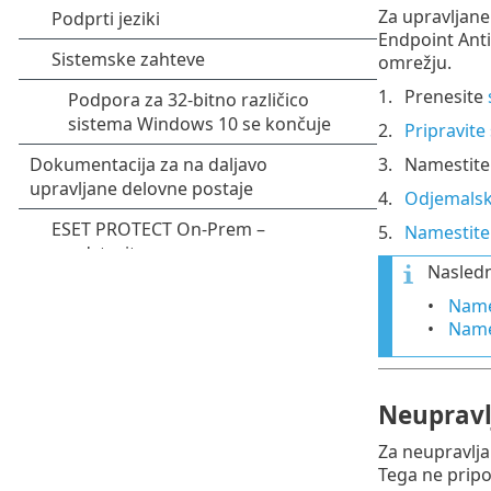
Za upravljan
Endpoint Ant
omrežju.
Prenesite
Pripravit
Namestite
Odjemalski
Namestite 
Nasledn
Name
Name
Neupravl
Za neupravlj
Tega ne pripo