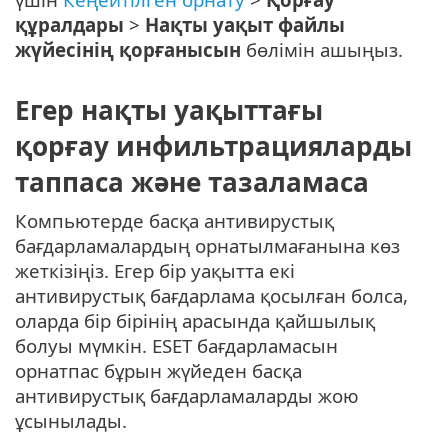
құралдары
>
Нақты уақыт файлы
жүйесінің қорғанысын
бөлімін ашыңыз.
Егер нақты уақыттағы
қорғау инфильтрацияларды
таппаса және тазаламаса
Компьютерде басқа антивирустық
бағдарламалардың орнатылмағанына көз
жеткізіңіз. Егер бір уақытта екі
антивирустық бағдарлама қосылған болса,
оларда бір бірінің арасында қайшылық
болуы мүмкін. ESET бағдарламасын
орнатпас бұрын жүйеден басқа
антивирустық бағдарламаларды жою
ұсынылады.