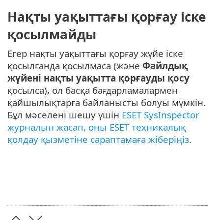
Нақты уақыттағы қорғау іске
қосылмайды
Егер нақты уақыттағы қорғау жүйе іске
қосылғанда қосылмаса (және
Файлдық
жүйені нақты уақытта қорғауды қосу
қосылса), ол басқа бағдарламалармен
қайшылықтарға байланысты болуы мүмкін.
Бұл мәселені шешу үшін
ESET SysInspector
журналын жасап, оны ESET техникалық
қолдау қызметіне сараптамаға жіберіңіз
.