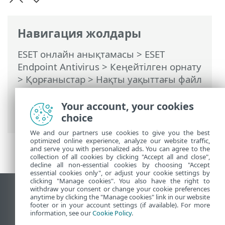
Навигация жолдары
ESET онлайн анықтамасы
>
ESET
Endpoint Antivirus
>
Кеңейтілген орнату
>
Қорғаныстар
>
Нақты уақыттағы файл
жүйесін қорғау
> Нақты уақыттағы
қорғау жұмыс істемей жатса не істеу
Your account, your cookies
керек
choice
We and our partners use cookies to give you the best
optimized online experience, analyze our website traffic,
and serve you with personalized ads. You can agree to the
collection of all cookies by clicking "Accept all and close",
decline all non-essential cookies by choosing "Accept
essential cookies only", or adjust your cookie settings by
clicking "Manage cookies". You also have the right to
withdraw your consent or change your cookie preferences
Жұмыс үстеліндегі сайтты қарау
anytime by clicking the "Manage cookies" link in our website
footer or in your account settings (if available). For more
End of Life
information, see our
Cookie Policy
.
ESET білім қоры