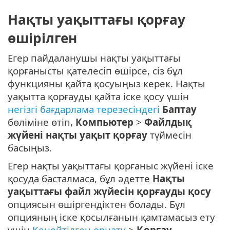
Нақты уақыттағы қорғау
өшірілген
Егер пайдаланушы нақты уақыттағы
қорғанысты қателесіп өшірсе, сіз бұл
функцияны қайта қосуыңыз керек. Нақты
уақытта қорғауды қайта іске қосу үшін
негізгі бағдарлама терезесіндегі
Баптау
бөліміне өтіп,
Компьютер
>
Файлдық
жүйені нақты уақыт қорғау
түймесін
басыңыз.
Егер нақты уақыттағы қорғаныс жүйені іске
қосуда басталмаса, бұл әдетте
Нақты
уақыттағы файл жүйесін қорғауды қосу
опциясын өшіргендіктен болады. Бұл
опцияның іске қосылғанын қамтамасыз ету
үшін
Кеңейтілген орнату
>
Қорғау