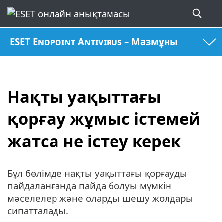
ESET Endpoint Antivirus – Мазмұны
Нақты уақыттағы
қорғау жұмыс істемей
жатса не істеу керек
Бұл бөлімде нақты уақыттағы қорғауды
пайдаланғанда пайда болуы мүмкін
мәселелер және оларды шешу жолдары
сипатталады.