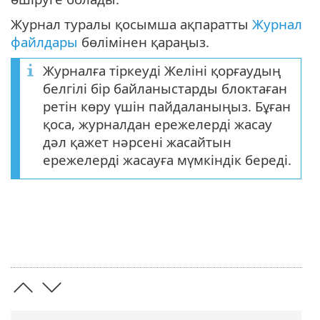
Журнал туралы қосымша ақпаратты
Журнал
файлдары
бөлімінен қараңыз.
Журналға тіркеуді Желіні қорғаудың
белгілі бір байланыстарды блоктаған
ретін көру үшін пайдаланыңыз. Бұған
қоса, журналдан ережелерді жасау
дәл қажет нәрсені жасайтын
ережелерді жасауға мүмкіндік береді.