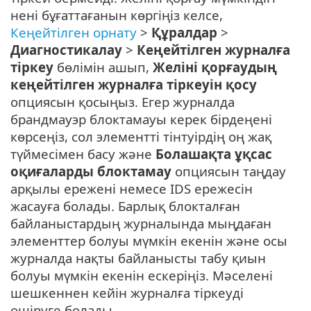
нені бұғаттағанын көргіңіз келсе,
Кеңейтілген орнату
>
Құралдар
>
Диагностикалау
>
Кеңейтілген журналға
тіркеу
бөлімін ашып,
Желіні қорғаудың
кеңейтілген журналға тіркеуін қосу
опциясын қосыңыз. Егер журналда
брандмауэр блоктамауы керек бірдеңені
көрсеңіз, сол элементті тінтуірдің оң жақ
түймесімен басу және
Болашақта ұқсас
оқиғаларды блоктамау
опциясын таңдау
арқылы ережені немесе IDS ережесін
жасауға болады. Барлық блокталған
байланыстардың журналында мыңдаған
элементтер болуы мүмкін екенін және осы
журналда нақты байланысты табу қиын
болуы мүмкін екенін ескеріңіз. Мәселені
шешкеннен кейін журналға тіркеуді
өшіруге болады.