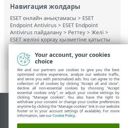
Навигация жолдары
ESET онлайн анықтамасы
>
ESET
Endpoint Antivirus
>
ESET Endpoint
Antivirus пайдалану
>
Реттеу
>
Желі
>
ESET желіні қорғау қызметіне қатысты
мәселелерді шешу
> Журнал жүргізу
және журналдар ережелерді немесе
Your account, your cookies
ерекшеліктерді жасау
choice
We and our partners use cookies to give you the best
optimized online experience, analyze our website traffic,
and serve you with personalized ads. You can agree to the
collection of all cookies by clicking "Accept all and close",
decline all non-essential cookies by choosing "Accept
essential cookies only", or adjust your cookie settings by
clicking "Manage cookies". You also have the right to
withdraw your consent or change your cookie preferences
Жұмыс үстеліндегі сайтты қарау
anytime by clicking the "Manage cookies" link in our website
footer or in your account settings (if available). For more
End of Life
information, see our
Cookie Policy
.
ESET білім қоры
ESET форумы