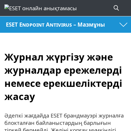
ESET Endpoint Antivirus – Мазмұны
Журнал жүргізу және
журналдар ережелерді
немесе ерекшеліктерді
жасау
Әдепкі жағдайда ESET брандмауэрі журналға
блокталған байланыстардың барлығын
тіркей бермейді. Желіні қорғау мүмкіндігі