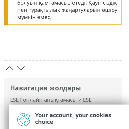
болуын қамтамасыз етеді. Қауіпсіздік
пен тұрақтылық жаңартуларын өшіру
мүмкін емес.
Навигация жолдары
ESET онлайн анықтамасы
>
ESET
Endpoint Antivirus
>
Орнату/деңгейді
көтеру
> Қауіпсіздік және тұрақтылық
Your account, your cookies
жаңартулары
choice