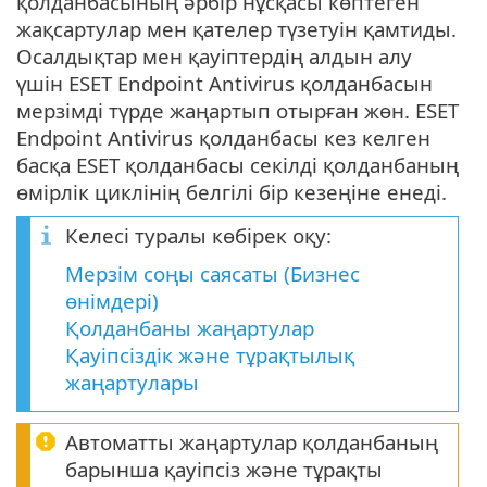
қолданбасының әрбір нұсқасы көптеген
жақсартулар мен қателер түзетуін қамтиды.
Осалдықтар мен қауіптердің алдын алу
үшін ESET Endpoint Antivirus қолданбасын
мерзімді түрде жаңартып отырған жөн. ESET
Endpoint Antivirus қолданбасы кез келген
басқа ESET қолданбасы секілді қолданбаның
өмірлік циклінің белгілі бір кезеңіне енеді.
Келесі туралы көбірек оқу:
Мерзім соңы саясаты (Бизнес
өнімдері)
Қолданбаны жаңартулар
Қауіпсіздік және тұрақтылық
жаңартулары
Автоматты жаңартулар қолданбаның
барынша қауіпсіз және тұрақты