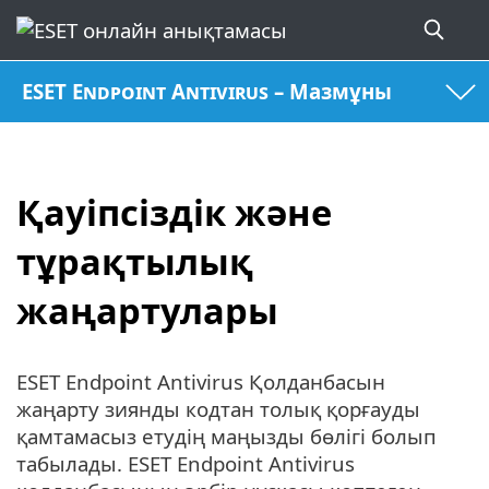
ESET Endpoint Antivirus – Мазмұны
Қауіпсіздік және
тұрақтылық
жаңартулары
ESET Endpoint Antivirus Қолданбасын
жаңарту зиянды кодтан толық қорғауды
қамтамасыз етудің маңызды бөлігі болып
табылады. ESET Endpoint Antivirus