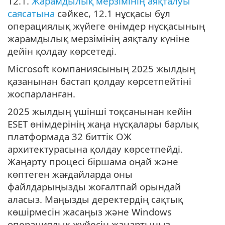
12.1.
Жарамдылық мерзімінің аяқталуы
саясатына
сәйкес, 12.1 нұсқасы бұл
операциялық жүйеге өнімдер нұсқасының
жарамдылық мерзімінің аяқталу күніне
дейін қолдау көрсетеді.
Microsoft компаниясының 2025 жылдың
қазанынан бастап қолдау көрсетпейтіні
жоспарланған.
2025 жылдың үшінші тоқсанынан кейін
ESET өнімдерінің жаңа нұсқалары барлық
платформада 32 биттік ОЖ
архитектурасына қолдау көрсетпейді.
Жаңарту процесі біршама оңай және
көптеген жағдайларда оны
файлдарыңызды жоғалтпай орындай
аласыз. Маңызды деректердің сақтық
көшірмесін жасаңыз және Windows
операциялық жүйесін жаңартыңыз.