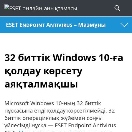
ESET Endpoint Antivirus – Мазмұны
32 биттік Windows 10-ға
қолдау көрсету
аяқталмақшы
Microsoft Windows 10-ның 32 биттік
нұсқасына енді қолдау көрсетілмейді. 32
биттік операциялық жүйемен соңғы
үйлесімді нұсқа — ESET Endpoint Antivirus