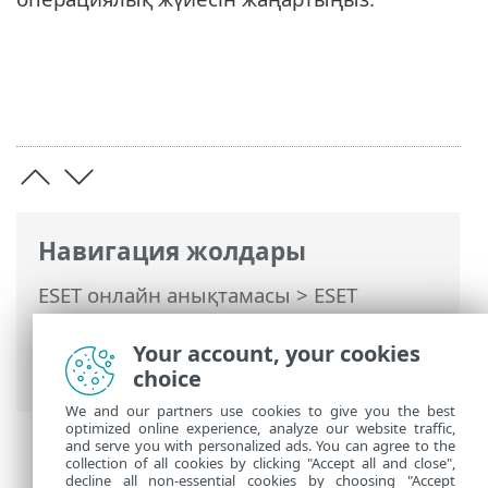
Навигация жолдары
ESET онлайн анықтамасы
>
ESET
Endpoint Antivirus
>
Сипаттамалар >
Жүйе талаптары
> 32 биттік Windows
Your account, your cookies
10-ға қолдау көрсету аяқталмақшы
choice
We and our partners use cookies to give you the best
optimized online experience, analyze our website traffic,
and serve you with personalized ads. You can agree to the
collection of all cookies by clicking "Accept all and close",
decline all non-essential cookies by choosing "Accept