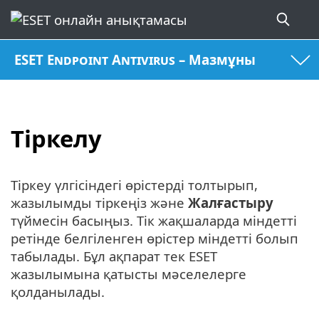
ESET Endpoint Antivirus – Мазмұны
Тіркелу
Тіркеу үлгісіндегі өрістерді толтырып,
жазылымды тіркеңіз және
Жалғастыру
түймесін басыңыз. Тік жақшаларда міндетті
ретінде белгіленген өрістер міндетті болып
табылады. Бұл ақпарат тек ESET
жазылымына қатысты мәселелерге
қолданылады.