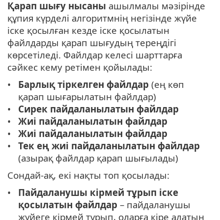
Қарап шығу нысаны
ашылмалы мәзірінде
құпия күрделі алгоритмнің негізінде жүйе
іске қосылған кезде іске қосылатын
файлдарды қарап шығудың тереңдігі
көрсетіледі. Файлдар келесі шарттарға
сәйкес кему ретімен қойылады:
Барлық тіркелген файлдар
(ең көп
қарап шығарылатын файлдар)
Сирек пайдаланылатын файлдар
Жиі пайдаланылатын файлдар
Жиі пайдаланылатын файлдар
Тек ең жиі пайдаланылатын файлдар
(азырақ файлдар қарап шығылады)
Сондай-ақ, екі нақты топ қосылады:
Пайдаланушы кірмей тұрып іске
қосылатын файлдар
– пайдаланушы
жүйеге кірмей тұрып, оларға кіре алатын