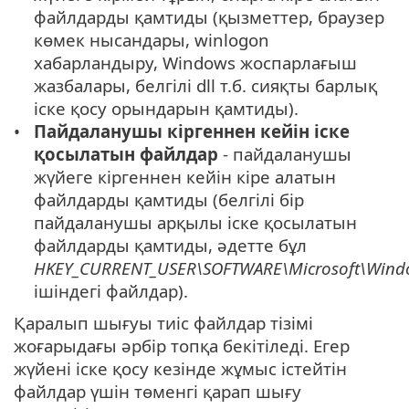
файлдарды қамтиды (қызметтер, браузер
көмек нысандары, winlogon
хабарландыру, Windows жоспарлағыш
жазбалары, белгілі dll т.б. сияқты барлық
іске қосу орындарын қамтиды).
Пайдаланушы кіргеннен кейін іске
қосылатын файлдар
- пайдаланушы
жүйеге кіргеннен кейін кіре алатын
файлдарды қамтиды (белгілі бір
пайдаланушы арқылы іске қосылатын
файлдарды қамтиды, әдетте бұл
HKEY_CURRENT_USER\SOFTWARE\Microsoft\Windo
ішіндегі файлдар).
Қаралып шығуы тиіс файлдар тізімі
жоғарыдағы әрбір топқа бекітіледі. Егер
жүйені іске қосу кезінде жұмыс істейтін
файлдар үшін төменгі қарап шығу