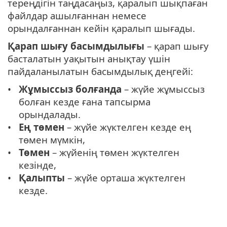
тереңдігін таңдасаңыз, қаралып шықпаған
файлдар ашылғаннан немесе
орындалғаннан кейін қаралып шығады.
Қарап шығу басымдылығы
– қарап шығу
басталатын уақытын анықтау үшін
пайдаланылатын басымдылық деңгейі:
Жұмыссыз болғанда
– жүйе жұмыссыз
болған кезде ғана тапсырма
орындалады.
Ең төмен
– жүйе жүктелген кезде ең
төмен мүмкін,
Төмен
– жүйенің төмен жүктелген
кезінде,
Қалыпты
– жүйе орташа жүктелген
кезде.