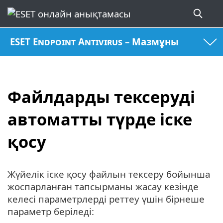
ESET Endpoint Antivirus – Мазмұны
Файлдарды тексеруді
автоматты түрде іске
қосу
Жүйелік іске қосу файлын тексеру бойынша
жоспарланған тапсырманы жасау кезінде
келесі параметрлерді реттеу үшін бірнеше
параметр беріледі: