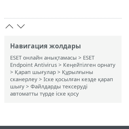
Навигация жолдары
ESET онлайн анықтамасы
>
ESET
Endpoint Antivirus
>
Кеңейтілген орнату
>
Қарап шығулар
>
Құрылғыны
сканерлеу
>
Іске қосылған кезде қарап
шығу
> Файлдарды тексеруді
автоматты түрде іске қосу