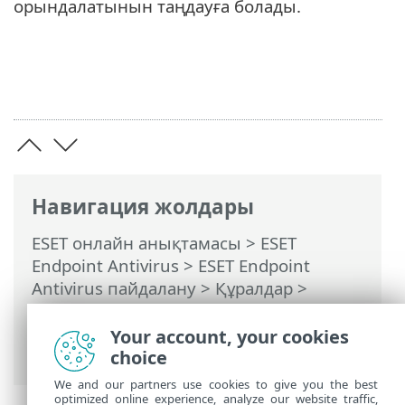
орындалатынын таңдауға болады.
Навигация жолдары
ESET онлайн анықтамасы
>
ESET
Endpoint Antivirus
>
ESET Endpoint
Antivirus пайдалану
>
Құралдар
>
Жоспарлағыш
> Диалог терезелері -
Жоспарлағыш > Тапсырма уақыты: ай
Your account, your cookies
сайын
choice
We and our partners use cookies to give you the best
optimized online experience, analyze our website traffic,