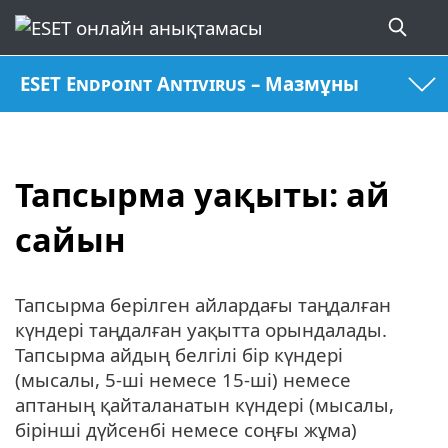
ESET Endpoint Antivirus – Мазмұны
Тапсырма уақыты: ай
сайын
Тапсырма берілген айлардағы таңдалған
күндері таңдалған уақытта орындалады.
Тапсырма айдың белгілі бір күндері
(мысалы, 5-ші немесе 15-ші) немесе
аптаның қайталанатын күндері (мысалы,
бірінші дүйсенбі немесе соңғы жұма)