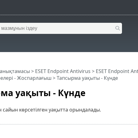
 анықтамасы
>
ESET Endpoint Antivirus
>
ESET Endpoint An
елері - Жоспарлағыш > Тапсырма уақыты - Күнде
ма уақыты - Күнде
н сайын көрсетілген уақытта орындалады.