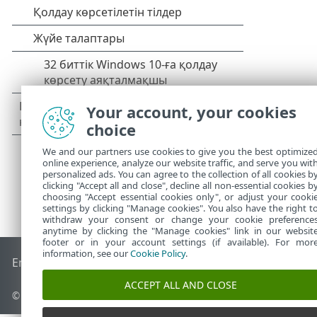
Your account, your cookies
choice
We and our partners use cookies to give you the best optimize
online experience, analyze our website traffic, and serve you wit
personalized ads. You can agree to the collection of all cookies b
clicking "Accept all and close", decline all non-essential cookies b
choosing "Accept essential cookies only", or adjust your cooki
settings by clicking "Manage cookies". You also have the right t
withdraw your consent or change your cookie preference
anytime by clicking the "Manage cookies" link in our websit
footer or in your account settings (if available). For mor
information, see our
Cookie Policy
.
End of Life
ESET білім қоры
ESET форумы
ESET Status Port
ACCEPT ALL AND CLOSE
© 1992 - 2026 ESET, spol. s r.o. - Барлық құқықтары қорғалған.