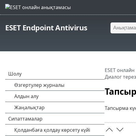
ESET Endpoint Antivirus
ESET онлайн
Диалог терез
Тапсыр
Тапсырма кү