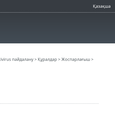
Қазақша
tivirus пайдалану
>
Құралдар
>
Жоспарлағыш
>