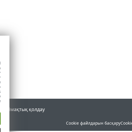
d
h
y
y
e
o
s
e
e
al
Аймақтық қолдау
Cookie файлдарын басқару
Cooki