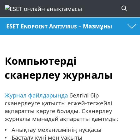
ESET Endpoint Antivirus – Мазмұны
Компьютерді
сканерлеу журналы
Журнал файлдарында
белгілі бір
сканерлеуге қатысты егжей-тегжейлі
ақпаратты көруге болады. Сканерлеу
журналы мынадай ақпаратты қамтиды:
Анықтау механизмінің нұсқасы
Басталу күні мен уақыты