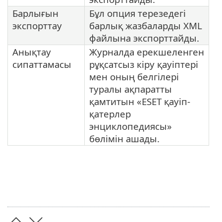
Барлығын
Бұл опция терезедегі
экспорттау
барлық жазбаларды XML
файлына экспорттайды.
Анықтау
Журналда ерекшеленген
сипаттамасы
рұқсатсыз кіру қауіптері
мен оның белгілері
туралы ақпаратты
қамтитын «ESET қауіп-
қатерлер
энциклопедиясы»
бөлімін ашады.