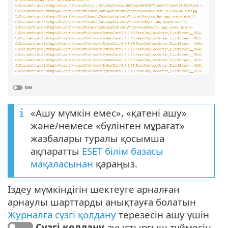
«Ашу мүмкін емес», «қатені ашу»
және/немесе «бүлінген мұрағат»
жазбалары туралы қосымша
ақпаратты
ESET білім базасы
мақаласынан
қараңыз.
Іздеу мүмкіндігін шектеуге арналған
арнаулы шарттарды анықтауға болатын
Журналға сүзгі қолдану
терезесін ашу үшін
Сүзгі қолдану
ауыстырғыш түймесін