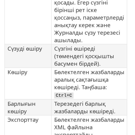
қосады. Егер сүзгіні
бірінші рет іске
қоссаңыз, параметрлерді
анықтау керек және
Журналды сүзу терезесі
ашылады.
Сүзуді өшіру
Сүзгіні өшіреді
(төмендегі қосқышты
басумен бірдей).
Көшіру
Бөлектелген жазбаларды
аралық сақтағышқа
көшіреді. Таңбаша:
Ctrl+C
Барлығын
Терезедегі барлық
көшіру
жазбаларды көшіреді.
Экспорттау
Бөлектелген жазбаларды
XML файлына
экспорттайды.