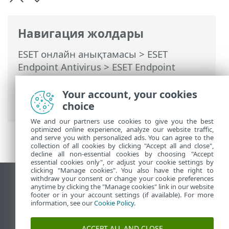
Навигация жолдары
ESET онлайн анықтамасы
>
ESET
Endpoint Antivirus
>
ESET Endpoint
Antivirus пайдалану
>
Компьютерді
қарап шығу
> Компьютерді сканерлеу
Your account, your cookies
журналы
choice
We and our partners use cookies to give you the best
optimized online experience, analyze our website traffic,
and serve you with personalized ads. You can agree to the
collection of all cookies by clicking "Accept all and close",
decline all non-essential cookies by choosing "Accept
essential cookies only", or adjust your cookie settings by
clicking "Manage cookies". You also have the right to
withdraw your consent or change your cookie preferences
Жұмыс үстеліндегі сайтты қарау
anytime by clicking the "Manage cookies" link in our website
footer or in your account settings (if available). For more
End of Life
information, see our
Cookie Policy
.
ESET білім қоры
ESET форумы
ACCEPT ALL AND CLOSE