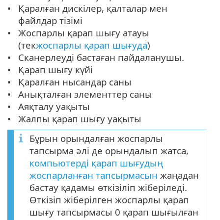
Қаралған дискілер, қалталар мен
файлдар тізімі
Жоспарлы қарап шығу атауы
(тек
жоспарлы қарап шығуда
)
Сканерлеуді бастаған пайдаланушы.
Қарап шығу күйі
Қаралған нысандар саны
Анықталған элементтер саны
Аяқталу уақыты
Жалпы қарап шығу уақыты
Бұрын орындалған жоспарлы
тапсырма әлі де орындалып жатса,
компьютерді қарап шығудың
жоспарланған тапсырмасын
жаңадан
бастау қадамы өткізіліп жіберіледі.
Өткізіп жіберілген жоспарлы қарап
шығу тапсырмасы 0 қарап шығылған