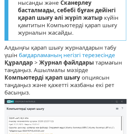
нысанды және
Сканерлеу
басталмады, себебі бұған дейінгі
қарап шығу әлі жүріп жатыр
күйін
қамтитын Компьютерді қарап шығу
журналын жасайды.
Алдыңғы қарап шығу журналдарын табу
үшін
бағдарламаның негізгі терезесінде
Құралдар
>
Журнал файлдары
тармағын
таңдаңыз. Ашылмалы мәзірде
Компьютерді қарап шығу
опциясын
таңдаңыз және қажетті жазбаны екі рет
басыңыз.