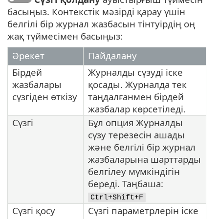
басыңыз. Контекстік мәзірді қарау үшін
белгілі бір журнал жазбасын тінтуірдің оң
жақ түймесімен басыңыз:
Әрекет
Пайдалану
Бірдей
Журналды сүзуді іске
жазбалары
қосады. Журналда тек
сүзгіден өткізу
таңдалғанмен бірдей
жазбалар көрсетіледі.
Сүзгі
Бұл опция Журналды
сүзу терезесін ашады
және белгілі бір журнал
жазбаларына шарттарды
белгілеу мүмкіндігін
береді. Таңбаша:
Ctrl+Shift+F
Сүзгі қосу
Сүзгі параметрлерін іске