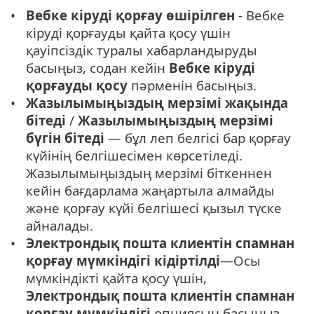
Вебке кіруді қорғау өшірілген
- Вебке
кіруді қорғауды қайта қосу үшін
қауіпсіздік туралы хабарландыруды
басыңыз, содан кейін
Вебке кіруді
қорғауды қосу
пәрменін басыңыз.
Жазылымыңыздың мерзімі жақында
бітеді
/
Жазылымыңыздың мерзімі
бүгін бітеді
— бұл леп белгісі бар қорғау
күйінің белгішесімен көрсетіледі.
Жазылымыңыздың мерзімі біткеннен
кейін бағдарлама жаңартыла алмайды
және қорғау күйі белгішесі қызыл түске
айналады.
Электрондық пошта клиентін спамнан
қорғау мүмкіндігі кідіртілді
—Осы
мүмкіндікті қайта қосу үшін,
Электрондық пошта клиентін спамнан
қорғау мүмкіндігі
опциясын басыңыз.