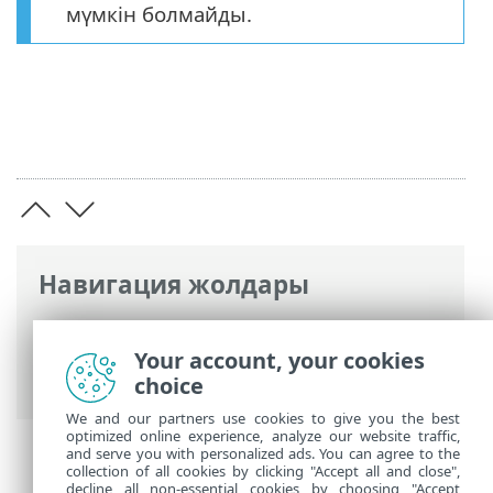
мүмкін болмайды.
Навигация жолдары
ESET онлайн анықтамасы
>
ESET
Endpoint Antivirus
>
ESET Endpoint
Your account, your cookies
Antivirus пайдалану
> Қорғау күйі
choice
We and our partners use cookies to give you the best
optimized online experience, analyze our website traffic,
and serve you with personalized ads. You can agree to the
collection of all cookies by clicking "Accept all and close",
decline all non-essential cookies by choosing "Accept