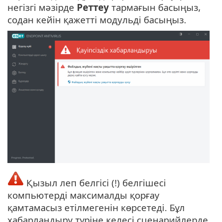
негізгі мәзірде
Реттеу
тармағын басыңыз,
содан кейін қажетті модульді басыңыз.
Қызыл леп белгісі (!) белгішесі
компьютерді максималды қорғау
қамтамасыз етілмегенін көрсетеді. Бұл
хабарландыру түріне келесі сценарийлерде