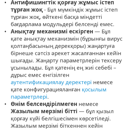
Антифишингтік қорғау жұмыс істеп
тұрған жоқ
- Бұл мүмкіндік жұмыс істеп
тұрған жоқ, өйткені басқа міндетті
бағдарлама модульдері белсенді емес.
Анықтау механизмі ескірген
— Бұл
қате анықтау механизмін (бұрынғы вирус
қолтаңбасының дерекқоры) жаңартуға
бірнеше сәтсіз әрекет жасалғаннан кейін
шығады. Жаңарту параметрлерін тексеру
ұсынылады. Бұл қатенің ең жиі себебі –
дұрыс емес енгізілген
аутентификациялау деректері
немесе
қате конфигурацияланған
қосылым
параметрлері
.
Өнім белсендірілмеген
немесе
Жазылым мерзімі бітті
— бұл қызыл
қорғау күйі белгішесімен көрсетіледі.
Жазылым мерзімі біткеннен кейін