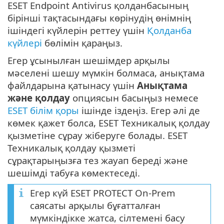
ESET Endpoint Antivirus қолданбасының
бірінші тақтасындағы көрінудің өнімнің
ішіндегі күйлерін реттеу үшін
Қолданба
күйлері
бөлімін қараңыз.
Егер ұсынылған шешімдер арқылы
мәселені шешу мүмкін болмаса, анықтама
файлдарына қатынасу үшін
Анықтама
және қолдау
опциясын басыңыз немесе
ESET білім қоры
ішінде іздеңіз. Егер әлі де
көмек қажет болса, ESET Техникалық қолдау
қызметіне сұрау жіберуге болады. ESET
Техникалық қолдау қызметі
сұрақтарыңызға тез жауап береді және
шешімді табуға көмектеседі.
Егер күй ESET PROTECT On-Prem
саясаты арқылы бұғатталған
мүмкіндікке жатса, сілтемені басу