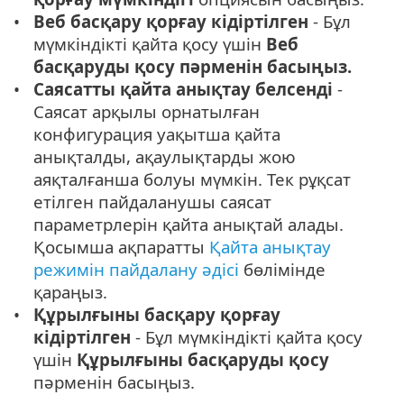
Веб басқару қорғау кідіртілген
- Бұл
мүмкіндікті қайта қосу үшін
Веб
басқаруды қосу пәрменін басыңыз.
Саясатты қайта анықтау белсенді
-
Саясат арқылы орнатылған
конфигурация уақытша қайта
анықталды, ақаулықтарды жою
аяқталғанша болуы мүмкін. Тек рұқсат
етілген пайдаланушы саясат
параметрлерін қайта анықтай алады.
Қосымша ақпаратты
Қайта анықтау
режимін пайдалану әдісі
бөлімінде
қараңыз.
Құрылғыны басқару қорғау
кідіртілген
- Бұл мүмкіндікті қайта қосу
үшін
Құрылғыны басқаруды қосу
пәрменін басыңыз.