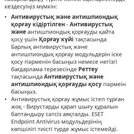
кездесуіңіз мүмкін:
Антивирустық және антишпиондық
қорғау кідіртілген
-
Антивирустық
және
антишпиондық қорғауды қайта
қосу үшін
Қорғау күйі
тақтасында
Барлық антивирустық және
антишпиондық қорғау модульдерін іске
қосу пәрменін басыңыз немесе негізгі
бағдарлама терезесінде
Реттеу
тақтасында
Антивирустық және
антишпиондық қорғауды қосу
пәрмеін
басыңыз.
Антивирустық қорғау жұмыс істеп тұрған
жоқ - Вирустарды қарап шығу құралын
баптандыру сәтсіз аяқталды. ESET
Endpoint Antivirus модульдерінің
көпшілігі тиісті түрде жұмыс істемейді.