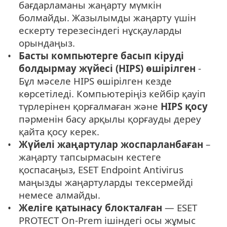
бағдарламаны жаңарту мүмкін
болмайды. Жазылымды жаңарту үшін
ескерту терезесіндегі нұсқауларды
орындаңыз.
Басты компьютерге басып кіруді
болдырмау жүйесі (HIPS) өшірілген
-
Бұл мәселе HIPS өшірілген кезде
көрсетіледі. Компьютеріңіз кейбір қауіп
түрлерінен қорғалмаған және
HIPS қосу
пәрменін басу арқылы қорғауды дереу
қайта қосу керек.
Жүйелі жаңартулар жоспарланбаған
–
жаңарту тапсырмасын кестеге
қоспасаңыз, ESET Endpoint Antivirus
маңызды жаңартуларды тексермейді
немесе алмайды.
Желіге қатынасу блокталған
— ESET
PROTECT On-Prem ішіндегі осы жұмыс