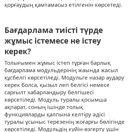
қорғаудың қамтамасыз етілгенін көрсетеді.
Бағдарлама тиісті түрде
жұмыс істемесе не істеу
керек?
Толығымен жұмыс істеп тұрған барлық
бағдарлама модульдерінің жаында жасыл
құсбелгі көрсетіледі. Модульге назар аудару
керек болса, қызыл леп белгісі немесе
сарғылт хабарландыру белгішесі
көрсетіледі. Модуль туралы қосымша
ақпарат, соның ішінде толық
функцияларды қалпына келтіру әдісі
туралы ұсыныс терезенің жоғарғы бөлігінде
көрсетіледі. Модульдің күйін өзгерту үшін