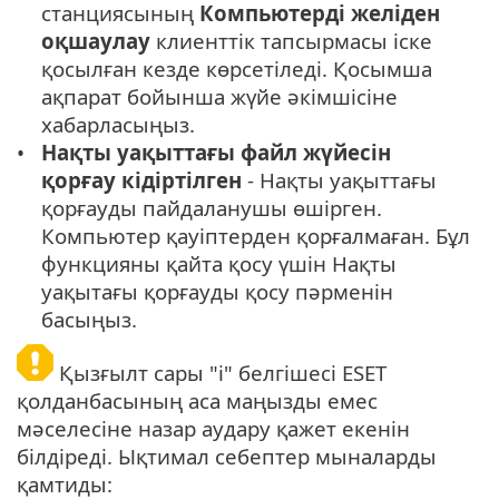
станциясының
Компьютерді желіден
оқшаулау
клиенттік тапсырмасы іске
қосылған кезде көрсетіледі. Қосымша
ақпарат бойынша жүйе әкімшісіне
хабарласыңыз.
Нақты уақыттағы файл жүйесін
қорғау кідіртілген
- Нақты уақыттағы
қорғауды пайдаланушы өшірген.
Компьютер қауіптерден қорғалмаған. Бұл
функцияны қайта қосу үшін Нақты
уақытағы қорғауды қосу пәрменін
басыңыз.
Қызғылт сары "i" белгішесі ESET
қолданбасының аса маңызды емес
мәселесіне назар аудару қажет екенін
білдіреді. Ықтимал себептер мыналарды
қамтиды: