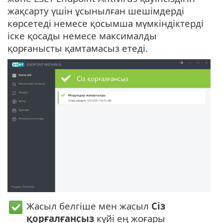
жақсарту үшін ұсынылған шешімдерді
көрсетеді немесе қосымша мүмкіндіктерді
іске қосады немесе максималды
қорғанысты қамтамасыз етеді.
Жасыл белгіше мен жасыл
Сіз
қорғалғансыз
күйі ең жоғары