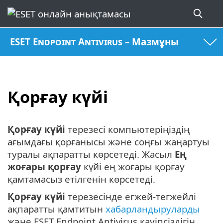
ESET Endpoint Antivirus – Мазмұны
Қорғау күйі
Қорғау күйі
терезесі компьютеріңіздің
ағымдағы қорғанысы және соңғы жаңартуы
туралы ақпаратты көрсетеді. Жасыл
Ең
жоғары қорғау
күйі ең жоғары қорғау
қамтамасыз етілгенін көрсетеді.
Қорғау күйі
терезесінде егжей-тегжейлі
ақпаратты қамтитын
хабарландыруларды
және ESET Endpoint Antivirus қауіпсіздігін