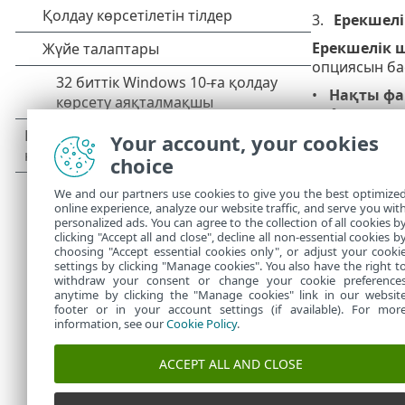
Ерекшелі
Ерекшелік 
опциясын ба
Нақты фа
Анықталғ
Жол + Ан
Your account, your cookies
file:///C:/
choice
Ұсынылған
We and our partners use cookies to give you the best optimize
Сонымен қат
online experience, analyze our website traffic, and serve you wit
personalized ads. You can agree to the collection of all cookies b
Әрі
Жол ерек
clicking "Accept all and close", decline all non-essential cookies b
choosing "Accept essential cookies only", or adjust your cooki
settings by clicking "Manage cookies". You also have the right t
withdraw your consent or change your cookie preference
anytime by clicking the "Manage cookies" link in our websit
footer or in your account settings (if available). For mor
information, see our
Cookie Policy
.
ACCEPT ALL AND CLOSE