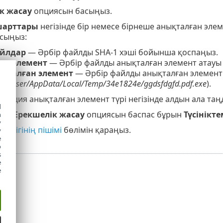
к жасау
опциясын басыңыз.
шарттары
негізінде бір немесе бірнеше анықталған элем
сыңыз:
йлдар
— Әрбір файлды SHA-1 хэші бойынша қоспаңыз.
ан элемент
— Әрбір файлды анықталған элемент атауы
ықталған элемент
— Әрбір файлды анықталған элемент
Users/user/AppData/Local/Temp/34e1824e/ggdsfdgfd.pdf.exe
).
 опция анықталған элемент түрі негізінде алдын ала таң
d
ар,
Ерекшелік жасау
опциясын баспас бұрын
Түсінікте
h
y
шелігінің пішімі
бөлімін қараңыз.
y
e
o
s
e
e