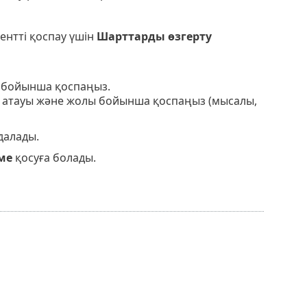
ентті қоспау үшін
Шарттарды өзгерту
 бойынша қоспаңыз.
 атауы және жолы бойынша қоспаңыз (мысалы,
далады.
ме
қосуға болады.