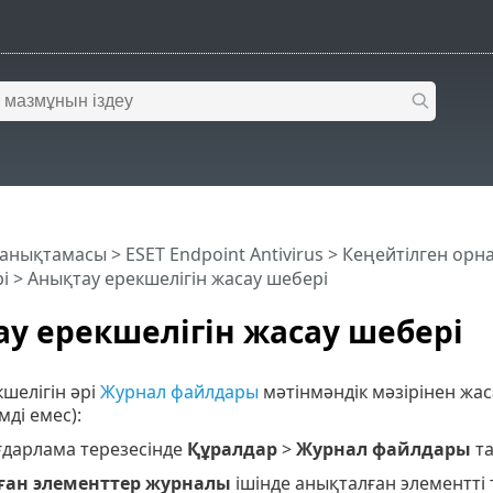
 анықтамасы
>
ESET Endpoint Antivirus
>
Кеңейтілген орн
і
> Анықтау ерекшелігін жасау шебері
у ерекшелігін жасау шебері
шелігін әрі
Журнал файлдары
мәтінмәндік мәзірінен жа
мді емес):
ағдарлама терезесінде
Құралдар
>
Журнал файлдары
та
ған элементтер журналы
ішінде анықталған элементті 