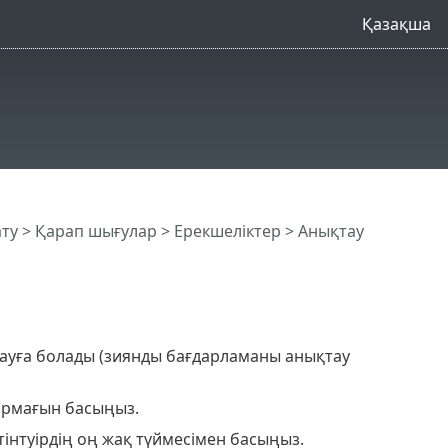
Қазақша
ату
>
Қарап шығулар
>
Ерекшеліктер
>
Анықтау
сауға болады (зиянды бағдарламаны анықтау
рмағын басыңыз.
тінтуірдің оң жақ түймесімен басыңыз.