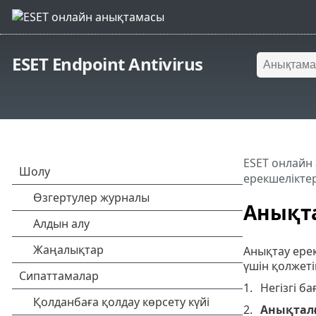
ESET Endpoint Antivirus
ESET онлайн
ерекшеліктер
Анықта
Анықтау ерек
үшін қолжеті
Негізгі б
Анықтал