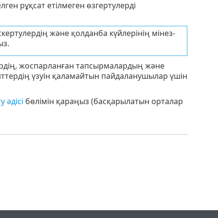
ген рұқсат етілмеген өзгертулерді
кертулердің және қолданба күйлерінің мінез-
ыз.
рдің, жоспарланған тапсырмалардың және
нттердің үзуін қаламайтын пайдаланушылар үшін
 әдісі
бөлімін қараңыз (басқарылатын орталар