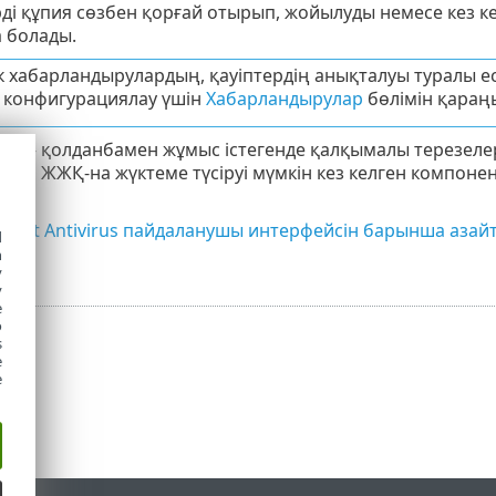
і құпия сөзбен қорғай отырып, жойылуды немесе кез кел
 болады.
к хабарландырулардың, қауіптердің анықталуы туралы ес
 конфигурациялау үшін
Хабарландырулар
бөлімін қараң
имі
– қолданбамен жұмыс істегенде қалқымалы терезеле
мен ЖЖҚ-на жүктеме түсіруі мүмкін кез келген компоне
point Antivirus пайдаланушы интерфейсін барынша азайту
d
).
h
y
y
e
o
s
e
e