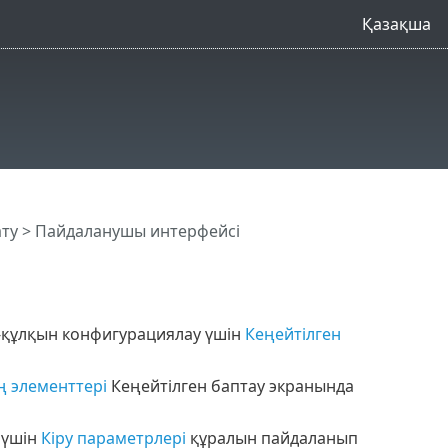
Қазақша
ату
> Пайдаланушы интерфейсі
-құлқын конфигурациялау үшін
Кеңейтілген
 элементтері
Кеңейтілген баптау экранында
 үшін
Кіру параметрлері
құралын пайдаланып