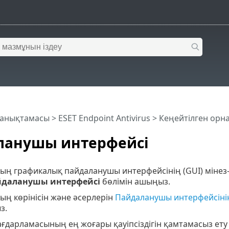
 анықтамасы
>
ESET Endpoint Antivirus
>
Кеңейтілген орн
ланушы интерфейсі
ың графикалық пайдаланушы интерфейсінің (GUI) мінез
даланушы интерфейсі
бөлімін ашыңыз.
ың көрінісін және әсерлерін
Пайдаланушы интерфейсінің
з.
бағдарламасының ең жоғары қауіпсіздігін қамтамасыз ету