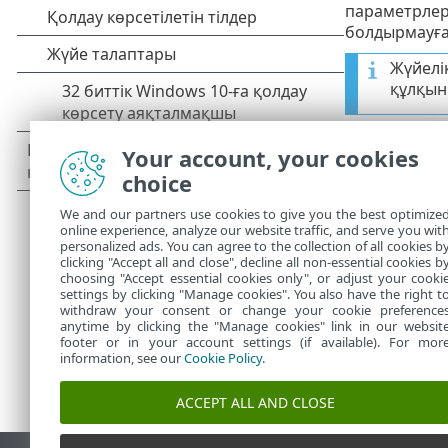
параметрлерд
болдырмауға
Жүйелі
құлқын
Көрсету реж
Your account, your cookies
процессорға 
пайдалы.
choice
Әрі
ESET End
We and our partners use cookies to give you the best optimize
үшін пайдалы
online experience, analyze our website traffic, and serve you wit
personalized ads. You can agree to the collection of all cookies b
clicking "Accept all and close", decline all non-essential cookies b
choosing "Accept essential cookies only", or adjust your cooki
settings by clicking "Manage cookies". You also have the right t
withdraw your consent or change your cookie preference
anytime by clicking the "Manage cookies" link in our websit
footer or in your account settings (if available). For mor
information, see our
Cookie Policy
.
ACCEPT ALL AND CLOSE