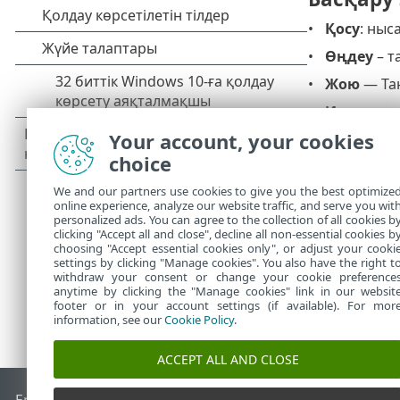
Қосу
: ныс
Өңдеу
– т
Жою
— Таң
Импортта
кезде, кө
Your account, your cookies
экспортта
choice
орталарда
импорттай
We and our partners use cookies to give you the best optimize
online experience, analyze our website traffic, and serve you wit
personalized ads. You can agree to the collection of all cookies b
clicking "Accept all and close", decline all non-essential cookies b
choosing "Accept essential cookies only", or adjust your cooki
settings by clicking "Manage cookies". You also have the right t
withdraw your consent or change your cookie preference
anytime by clicking the "Manage cookies" link in our websit
footer or in your account settings (if available). For mor
information, see our
Cookie Policy
.
ACCEPT ALL AND CLOSE