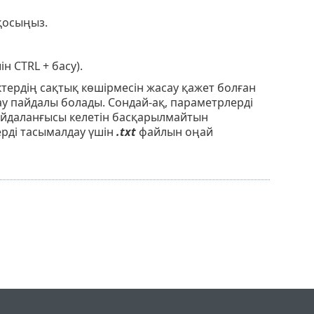
қосыңыз.
 CTRL + басу).
ктердің сақтық көшірмесін жасау қажет болған
ау пайдалы болады. Сондай-ақ, параметрлерді
айдаланғысы келетін басқарылмайтын
рді тасымалдау үшін
.txt
файлын оңай