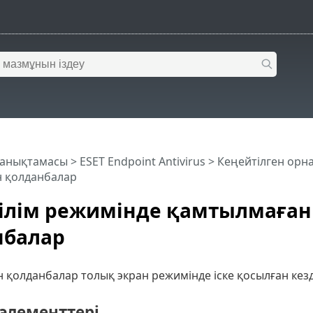
 анықтамасы
>
ESET Endpoint Antivirus
>
Кеңейтілген орн
 қолданбалар
ілім режимінде қамтылмаған
нбалар
қолданбалар толық экран режимінде іске қосылған кезде
элементтері