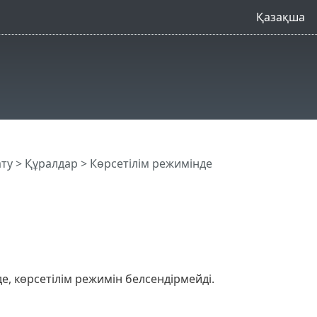
Қазақша
ату
>
Құралдар
> Көрсетілім режимінде
, көрсетілім режимін белсендірмейді.