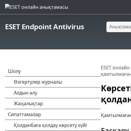
ESET Endpoint Antivirus
ESET онлайн
қамтылмаған
Көрсет
қолда
Қамтылмаған 
Басқару 