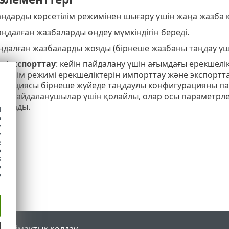
андарды көрсетілім режимінен шығару үшін жаңа жазба 
аңдалған жазбаларды өңдеу мүмкіндігін береді.
далған жазбаларды жояды (бірнеше жазбаны таңдау үшін
у
/
экспорттау
: кейін пайдалану үшін ағымдағы ерекшелі
рсетілім режимі ерекшеліктерін импорттау және экспортт
у опциясы бірнеше жүйеде таңдаулы конфигурацияны п
ғы пайдаланушылар үшін қолайлы, олар осы параметрле
 алады.
d
h
y
y
e
o
s
e
e