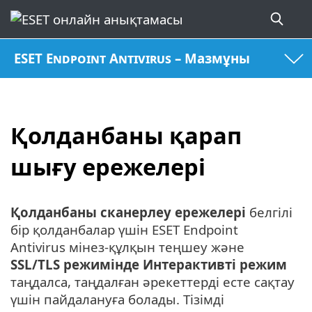
ESET Endpoint Antivirus – Мазмұны
Қолданбаны қарап
шығу ережелері
Қолданбаны сканерлеу ережелері
белгілі
бір қолданбалар үшін ESET Endpoint
Antivirus мінез-құлқын теңшеу және
SSL/TLS режимінде
Интерактивті режим
таңдалса, таңдалған әрекеттерді есте сақтау
үшін пайдалануға болады. Тізімді