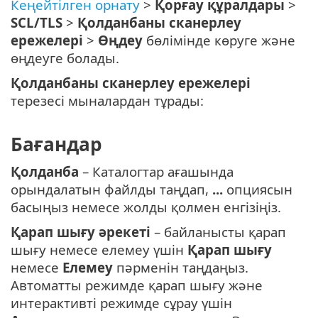
Кеңейтілген орнату
>
Қорғау құралдары
>
SCL/TLS
>
Қолданбаны сканерлеу
ережелері
>
Өңдеу
бөлімінде көруге және
өңдеуге болады.
Қолданбаны сканерлеу ережелері
терезесі мыналардан тұрады:
Бағандар
Қолданба
– Каталогтар ағашында
орындалатын файлды таңдап,
...
опциясын
басыңыз немесе жолды қолмен енгізіңіз.
Қарап шығу әрекеті
– байланысты қарап
шығу немесе елемеу үшін
Қарап шығу
немесе
Елемеу
пәрменін таңдаңыз.
Автоматты режимде қарап шығу және
интерактивті режимде сұрау үшін