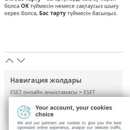
болса
OK
түймесін немесе сақтаусыз шығу
керек болса,
Бас тарту
түймесін басыңыз.
Навигация жолдары
ESET онлайн анықтамасы
>
ESET
Endpoint Antivirus
>
Кеңейтілген орнату
>
Қорғаныстар
>
SSL/TLS
> Қолданбаны
Your account, your cookies
қарап шығу ережелері
choice
We and our partners use cookies to give you the best
optimized online experience, analyze our website traffic,