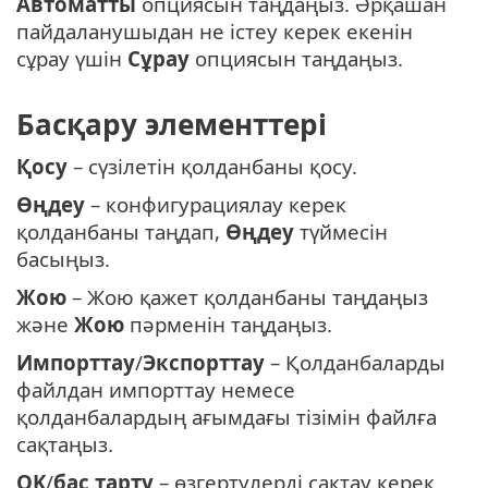
Автоматты
опциясын таңдаңыз. Әрқашан
пайдаланушыдан не істеу керек екенін
сұрау үшін
Сұрау
опциясын таңдаңыз.
Басқару элементтері
Қосу
– сүзілетін қолданбаны қосу.
Өңдеу
– конфигурациялау керек
қолданбаны таңдап,
Өңдеу
түймесін
басыңыз.
Жою
– Жою қажет қолданбаны таңдаңыз
және
Жою
пәрменін таңдаңыз.
Импорттау
/
Экспорттау
– Қолданбаларды
файлдан импорттау немесе
қолданбалардың ағымдағы тізімін файлға
сақтаңыз.
OK
/
бас тарту
– өзгертулерді сақтау керек