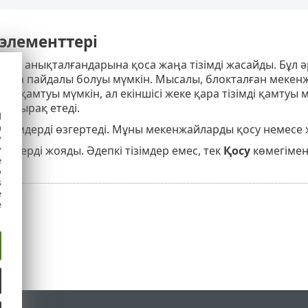
элементтері
 ала анықталғандарына қоса жаңа тізімді жасайды. Бұл 
олса пайдалы болуы мүмкін. Мысалы, блокталған мекенжа
ы қамтуы мүмкін, ал екіншісі жеке қара тізімді қамтуы мү
ңайырақ етеді.
d
h
 тізімдерді өзгертеді. Мұны мекенжайларды қосу немесе
y
y
зімдерді жояды. Әдепкі тізімдер емес, тек
Қосу
көмегімен 
e
o
s
e
e