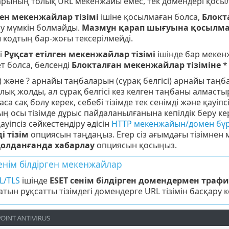
арының толық URL мекенжайы емес, тек домендері қосы
ген мекенжайлар тізімі
ішіне қосылмаған болса,
Блокт
ру мүмкін болмайды.
Мазмұн қарап шығуына қосылмағ
 кодтың бар-жоғы тексерілмейді.
і
Рұқсат етілген мекенжайлар тізімі
ішінде бар меке
т болса, белсенді
Блокталған мекенжайлар тізіміне
*
 және ? арнайы таңбаларын (сұрақ белгісі) арнайы таң
алық жолды, ал сұрақ белгісі кез келген таңбаны алма
аса сақ болу керек, себебі тізімде тек сенімді және қауіп
 осы тізімде дұрыс пайдаланылғанына кепілдік беру кере
ауіпсіз сәйкестендіру әдісін
HTTP мекенжайын/домен бүр
і тізім
опциясын таңдаңыз. Егер сіз ағымдағы тізімнен
олданғанда хабарлау
опциясын қосыңыз.
енім білдірген мекенжайлар
L/TLS
ішінде
ESET сенім білдірген домендермен трафи
тын рұқсатты тізімдегі домендерге URL тізімін басқару 