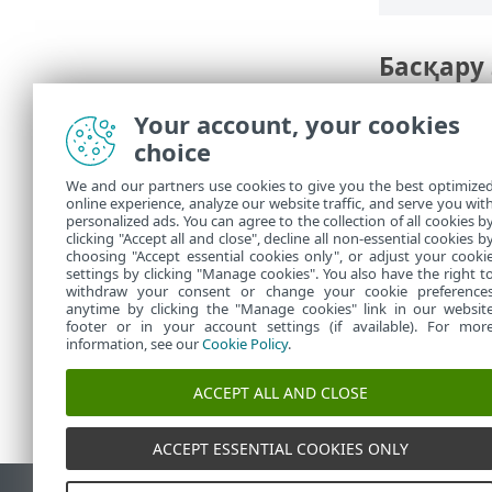
Басқару 
Қосу
– алдын
Your account, your cookies
бөлу қажет б
choice
мекенжайлард
жаңартуды о
We and our partners use cookies to give you the best optimize
online experience, analyze our website traffic, and serve you wit
Өңдеу
– бар
personalized ads. You can agree to the collection of all cookies b
clicking "Accept all and close", decline all non-essential cookies b
Жою
– бар ті
choosing "Accept essential cookies only", or adjust your cooki
settings by clicking "Manage cookies". You also have the right t
withdraw your consent or change your cookie preference
anytime by clicking the "Manage cookies" link in our websit
footer or in your account settings (if available). For mor
information, see our
Cookie Policy
.
ACCEPT ALL AND CLOSE
ACCEPT ESSENTIAL COOKIES ONLY