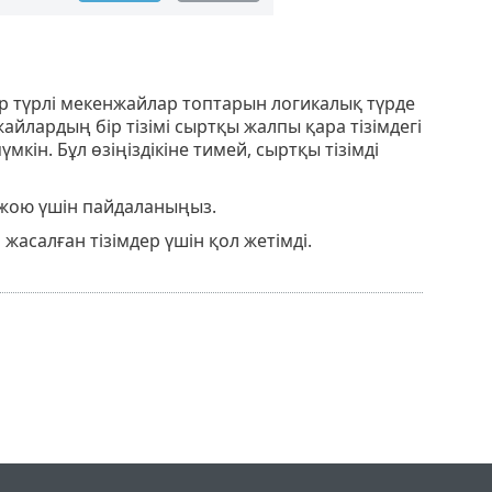
әр түрлі мекенжайлар топтарын логикалық түрде
йлардың бір тізімі сыртқы жалпы қара тізімдегі
мкін. Бұл өзіңіздікіне тимей, сыртқы тізімді
 жою үшін пайдаланыңыз.
жасалған тізімдер үшін қол жетімді.