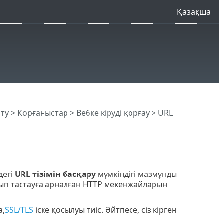
Қазақша
ату
>
Қорғаныстар
>
Вебке кіруді қорғау
> URL
дегі
URL тізімін басқару
мүмкіндігі мазмұнды
алып тастауға арналған HTTP мекенжайларын
а,
SSL/TLS
іске қосылуы тиіс. Әйтпесе, сіз кірген