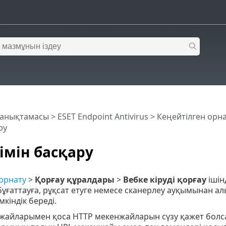
 анықтамасы
>
ESET Endpoint Antivirus
>
Кеңейтілген орн
ру
зімін басқару
орнату
>
Қорғау құралдары
>
Вебке кіруді қорғау
ішін
бұғаттауға, рұқсат етуге немесе сканерлеу ауқымынан 
мкіндік береді.
жайларымен қоса HTTP мекенжайларын сүзу қажет болс