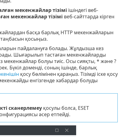
лады.
алған мекенжайлар тізімі
ішіндегі веб-
ан мекенжайлар тізімі
веб-сайттарда кірген
нжайлардан басқа барлық HTTP мекенжайларын
 таңбасын қосыңыз.
баларын пайдалануға болады. Жұлдызша кез
стырады. Шығарылып тастаған мекенжайларды
сіз мекенжайлар болуы тиіс. Осы сияқты, * және ?
к. Бүкіл доменді, соның ішінде, барлық
кенішін
қосу бөлімінен қараңыз. Тізімді іске қосу
 мекенжайды енгізгенде хабардар болуды
кті сканерлемеу
қосулы болса, ESET
конфигурациясы әсер етпейді.