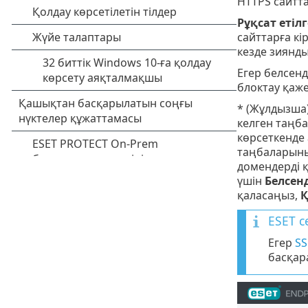
HTTPS сайтт
Рұқсат етіл
сайттарға кі
кезде зиянды
Егер белсенд
блоктау қаже
* (Жұлдызша)
келген таңб
көрсеткенде 
таңбаларының
домендерді қ
үшін
Белсенд
қаласаңыз,
Қ
ESET с
Егер
SS
басқара