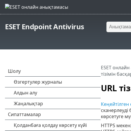
ESET Endpoint Antivirus
ESET онлайн
тізімін басқа
URL ті
Кеңейтілген 
сканерлеуді 
көрсетуге мү
HTTPS мекен