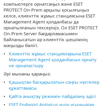
компьютерге орнатсаңыз және ESET
PROTECT On-Prem арқылы қосылғыңыз
келсе, клиенттік жұмыс станциясына ESET
Management Agent қолданбасы да
орнатылғанын тексеріңіз. Ол ESET PROTECT
On-Prem Server бағдарламасымен
байланысатын әр клиенттік шешімнің
маңызды бөлігі.
Клиенттік жұмыс станцияларына ESET
Management Agent қолданбасын орнату
не орналастыру
Әрі мынаны қараңыз:
Қашықтан басқарылатын соңғы нүктелер
құжаттамасы
Қайта анықтау режимін пайдалану әдісі
ESET Endpoint Antivirus үшін ұсынылған