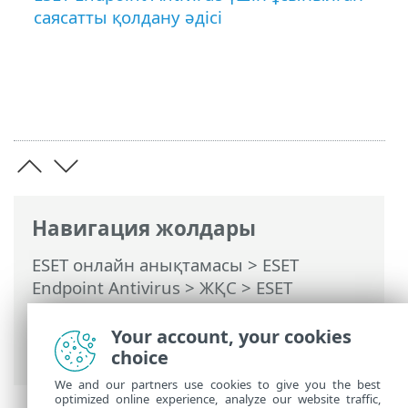
саясатты қолдану әдісі
Навигация жолдары
ESET онлайн анықтамасы
>
ESET
Endpoint Antivirus
>
ЖҚС
> ESET
Endpoint Antivirus бағдарламасын ESET
PROTECT On-Prem бағдарламасына қосу
Your account, your cookies
әдісі
choice
We and our partners use cookies to give you the best
optimized online experience, analyze our website traffic,