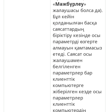
«
Мәжбүрлеу
»
жалаушасы болса да).
Бұл кейін
қолданылған басқа
саясаттардың
біріктіру кезінде осы
параметрді өзгерте
алмауын қамтамасыз
етеді. Саясат осы
жалаушамен
белгіленген
параметрлер бар
клиенттік
компьютерге
жіберілген кезде осы
параметрлер
клиенттік
компьютердің