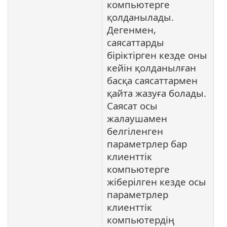
компьютерге
қолданылады.
Дегенмен,
саясаттарды
біріктірген кезде оны
кейін қолданылған
басқа саясаттармен
қайта жазуға болады.
Саясат осы
жалаушамен
белгіленген
параметрлер бар
клиенттік
компьютерге
жіберілген кезде осы
параметрлер
клиенттік
компьютердің