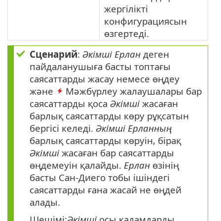
жергілікті
конфигурациясын
өзгертеді.
Сценарий
:
Әкімші
Ерлан
деген
пайдаланушыға басты топтағы
саясаттарды жасау немесе өңдеу
және
Мәжбүрлеу жалаушалары бар
саясаттарды қоса
Әкімші
жасаған
барлық саясаттарды көру рұқсатын
бергісі келеді.
Әкімші
Ерланның
барлық саясаттарды көруін, бірақ
Әкімші
жасаған бар саясаттарды
өңдемеуін қалайды.
Ерлан
өзінің
басты Сан-Диего тобы ішіндегі
саясаттарды ғана жасай не өңдей
алады.
Шешімі:
Әкімші
осы қадамдарды