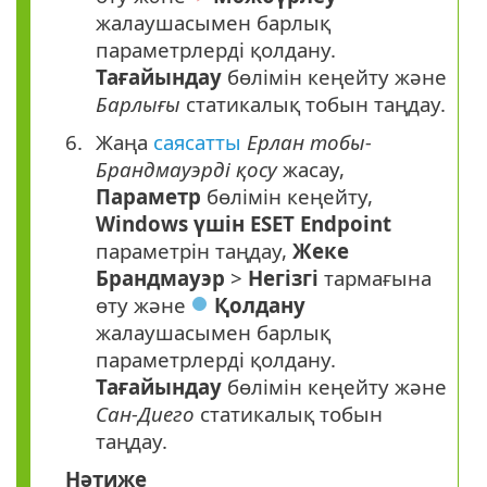
жалаушасымен барлық
параметрлерді қолдану.
Тағайындау
бөлімін кеңейту және
Барлығы
статикалық тобын таңдау.
Жаңа
саясатты
Ерлан тобы-
Брандмауэрді қосу
жасау,
Параметр
бөлімін кеңейту,
Windows үшін ESET Endpoint
параметрін таңдау,
Жеке
Брандмауэр
>
Негізгі
тармағына
өту және
Қолдану
жалаушасымен барлық
параметрлерді қолдану.
Тағайындау
бөлімін кеңейту және
Сан-Диего
статикалық тобын
таңдау.
Нәтиже