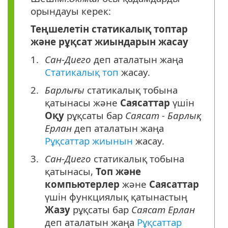
орындауы керек:
Теңшелетін статикалық топтар
және рұқсат жиындарын жасау
Сан-Диего
деп аталатын жаңа
Статикалық топ
жасау.
Барлығы
статикалық тобына
қатынасы және
Саясаттар
үшін
Оқу
рұқсаты бар
Саясат - Барлық
Ерлан
деп аталатын жаңа
Рұқсаттар жиынын
жасау.
Сан-Диего
статикалық тобына
қатынасы,
Топ және
компьютерлер
және
Саясаттар
үшін функциялық қатынастың
Жазу
рұқсаты бар
Саясат Ерлан
деп аталатын жаңа
Рұқсаттар