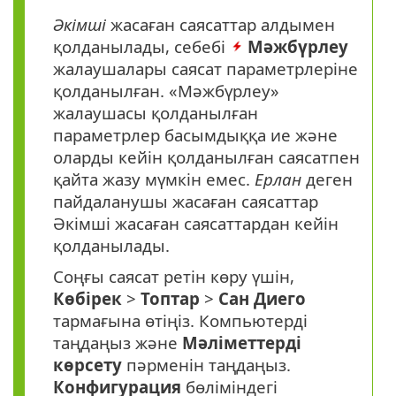
Әкімші
жасаған саясаттар алдымен
қолданылады, себебі
Мәжбүрлеу
жалаушалары саясат параметрлеріне
қолданылған. «Мәжбүрлеу»
жалаушасы қолданылған
параметрлер басымдыққа ие және
оларды кейін қолданылған саясатпен
қайта жазу мүмкін емес.
Ерлан
деген
пайдаланушы жасаған саясаттар
Әкімші жасаған саясаттардан кейін
қолданылады.
Соңғы саясат ретін көру үшін,
Көбірек
>
Топтар
>
Сан
Диего
тармағына өтіңіз. Компьютерді
таңдаңыз және
Мәліметтерді
көрсету
пәрменін таңдаңыз.
Конфигурация
бөліміндегі