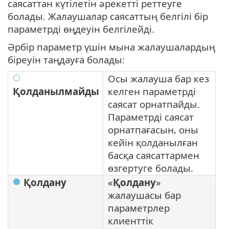
саясаттан күтілетін әрекетті реттеуге
болады. Жалаушалар саясаттың белгілі бір
параметрді өңдеуін белгілейді.
Әрбір параметр үшін мына жалаушалардың
біреуін таңдауға болады:
Осы жалауша бар кез
Қолданылмайды
келген параметрді
саясат орнатпайды.
Параметрді саясат
орнатпағасын, оны
кейін қолданылған
басқа саясаттармен
өзгертуге болады.
Қолдану
«
Қолдану
»
жалаушасы бар
параметрлер
клиенттік