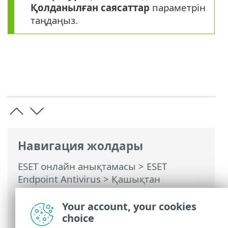
Қолданылған саясаттар
параметрін
таңдаңыз.
Навигация жолдары
ESET онлайн анықтамасы
>
ESET
Endpoint Antivirus
>
Қашықтан
басқарылатын соңғы нүктелер
құжаттамасы
>
Саясаттар деген не
>
Your account, your cookies
Жалаушалар қалай жұмыс істейді
choice