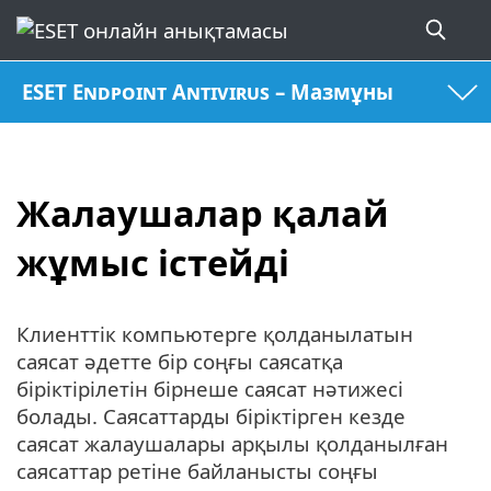
ESET Endpoint Antivirus – Мазмұны
Жалаушалар қалай
жұмыс істейді
Клиенттік компьютерге қолданылатын
саясат әдетте бір соңғы саясатқа
біріктірілетін бірнеше саясат нәтижесі
болады. Саясаттарды біріктірген кезде
саясат жалаушалары арқылы қолданылған
саясаттар ретіне байланысты соңғы