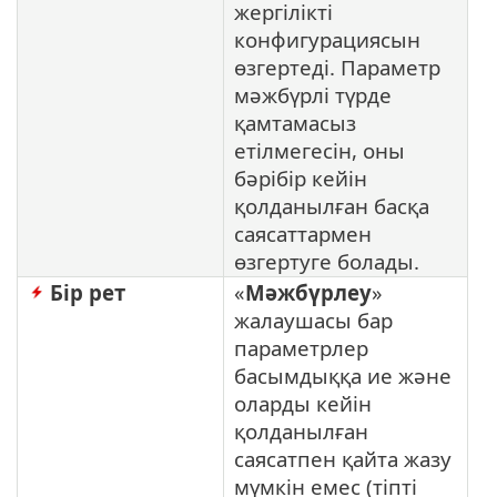
жергілікті
конфигурациясын
өзгертеді. Параметр
мәжбүрлі түрде
қамтамасыз
етілмегесін, оны
бәрібір кейін
қолданылған басқа
саясаттармен
өзгертуге болады.
Бір рет
«
Мәжбүрлеу
»
жалаушасы бар
параметрлер
басымдыққа ие және
оларды кейін
қолданылған
саясатпен қайта жазу
мүмкін емес (тіпті