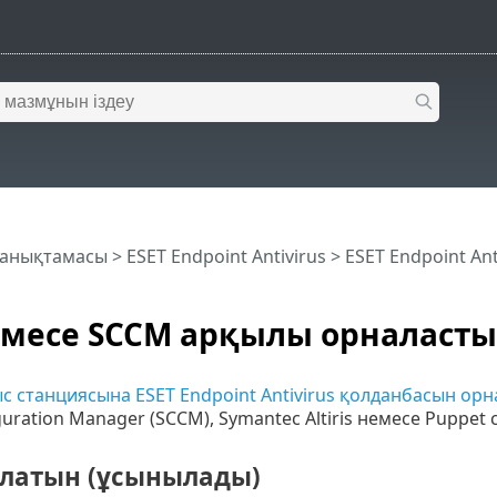
 анықтамасы
>
ESET Endpoint Antivirus
>
ESET Endpoint An
месе SCCM арқылы орналасты
с станциясына ESET Endpoint Antivirus қолданбасын орн
guration Manager (SCCM), Symantec Altiris немесе Puppe
латын (ұсынылады)