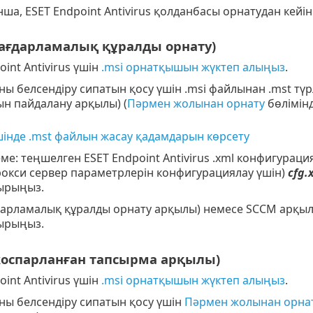
ша, ESET Endpoint Antivirus қолданбасы орнатудан кейін
Бағдарламалық құралды орнату)
oint Antivirus үшін
.msi орнатқышын жүктеп алыңыз
.
ы белсендіру сипатын қосу үшін .msi файлынан .mst тү
н пайдалану арқылы) (
Пәрмен жолынан орнату
бөлімін
шінде .mst файлын жасау қадамдарын көрсету
еме: теңшелген ESET Endpoint Antivirus .xml конфигурац
окси сервер параметрлерін конфигурациялау үшін)
cfg.
ырыңыз.
дарламалық құралды орнату арқылы) немесе SCCM арқы
ырыңыз.
жоспарланған тапсырма арқылы)
oint Antivirus үшін
.msi орнатқышын жүктеп алыңыз
.
ы белсендіру сипатын қосу үшін
Пәрмен жолынан орна