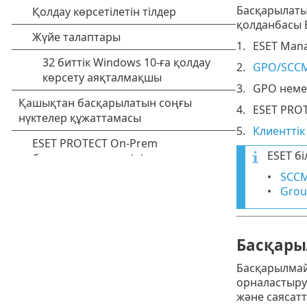
Басқарылаты
қолданбасы 
ESET Man
GPO/SCCM
GPO неме
ESET PRO
Клиенттік
ESET б
SCCM
Grou
Басқар
Басқарылмай
орналастыру
және саясат