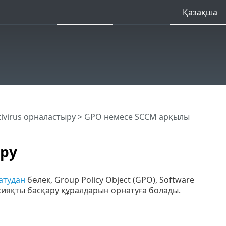
Қазақша
tivirus орналастыру > GPO немесе SCCM арқылы
ру
атудан
бөлек, Group Policy Object (GPO), Software
t сияқты басқару құралдарын орнатуға болады.