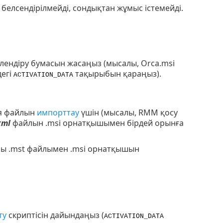
 белсендірілмейді, сондықтан жұмыс істемейді.
рлендіру бумасын жасаңыз (мысалы, Orca.msi
дегі
тақырыбын қараңыз).
ACTIVATION_DATA
ия файлын
импорттау
үшін (мысалы, RMM қосу
xml
файлын .msi орнатқышымен бірдей орынға
лы .mst файлымен .msi орнатқышын
ту
скриптісін дайындаңыз (
ACTIVATION_DATA