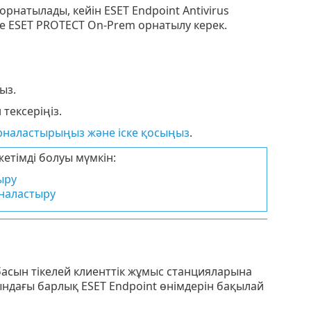
натылады, кейін ESET Endpoint Antivirus
 ESET PROTECT On-Prem орнатылу керек.
ыз.
тексеріңіз.
орналастырыңыз және іске қосыңыз
.
етімді болуы мүмкін:
ыру
рналастыру
басын тікелей клиенттік жұмыс станцияларына
ндағы барлық ESET Endpoint өнімдерін бақылай