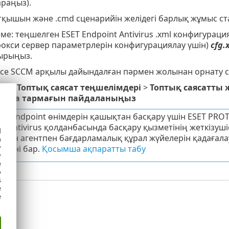
араңыз).
тқышын және .cmd сценарийін желідегі барлық жұмыс ста
еме: теңшелген ESET Endpoint Antivirus .xml конфигурац
окси сервер параметрлерін конфигурациялау үшін)
cfg.
ырыңыз.
се SCCM арқылы дайындалған пәрмен жолынан орнату с
үшін
Топтық саясат теңшелімдері
>
Топтық саясатты
ырма тармағын пайдаланыңыз
SET Endpoint өнімдерін қашықтан басқару үшін ESET PRO
t Antivirus қолданбасында басқару қызметінің жеткізушіс
d
лған агентпен бағдарламалық құрал жүйелерін қадағала
h
y
агині бар.
Қосымша ақпаратты табу
y
e
o
s
e
e