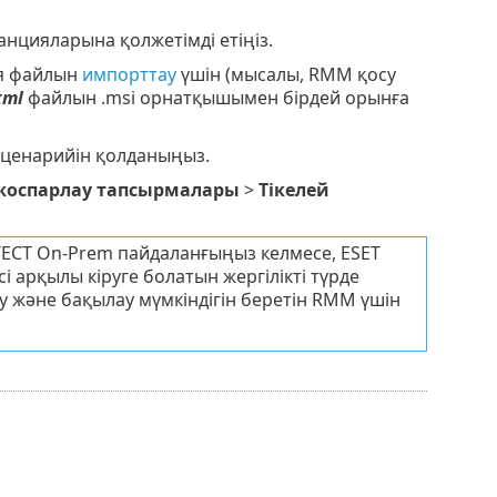
нцияларына қолжетімді етіңіз.
ия файлын
импорттау
үшін (мысалы, RMM қосу
xml
файлын .msi орнатқышымен бірдей орынға
ценарийін қолданыңыз.
 жоспарлау тапсырмалары
>
Тікелей
TECT On-Prem пайдаланғыңыз келмесе, ESET
і арқылы кіруге болатын жергілікті түрде
у және бақылау мүмкіндігін беретін RMM үшін