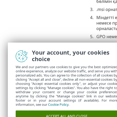
бөлімін қ
.msi орна
Міндетті 
немесе пр
орналаст
GPO неме
GPO 
тапс
Your account, your cookies
choice
Егер E
Endpoin
We and our partners use cookies to give you the best optimize
орнаты
online experience, analyze our website traffic, and serve you wit
personalized ads. You can agree to the collection of all cookies b
ESET пл
clicking "Accept all and close", decline all non-essential cookies b
choosing "Accept essential cookies only", or adjust your cooki
settings by clicking "Manage cookies". You also have the right t
withdraw your consent or change your cookie preference
anytime by clicking the "Manage cookies" link in our websit
footer or in your account settings (if available). For mor
information, see our
Cookie Policy
.
ACCEPT ALL AND CLOSE