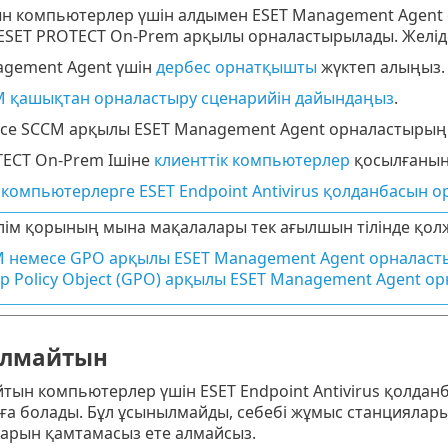
н компьютерлер үшін алдымен ESET Management Agent ор
ESET PROTECT On-Prem арқылы орналастырылады. Желіде
agement Agent үшін
дербес орнатқышты
жүктеп алыңыз.
 қашықтан орналастыру сценарийін дайындаңыз
.
се SCCM арқылы ESET Management Agent орналастырың
TECT On-Prem Ішіне
клиенттік компьютерлер
қосылғанын 
 компьютерлерге ESET Endpoint Antivirus қолданбасын 
ілім қорының мына мақалалары тек ағылшын тілінде қолж
 немесе GPO арқылы ESET Management Agent орналаст
p Policy Object (GPO) арқылы ESET Management Agent о
ылмайтын
тын компьютерлер үшін ESET Endpoint Antivirus қолдан
ға болады. Бұл ұсынылмайды, себебі жұмыс станциялары
тарын қамтамасыз ете алмайсыз.