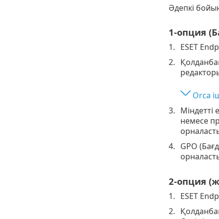
Әдепкі бойын
1-опция (
ESET Endp
Қолданбан
редакторы
Orca і
Міндетті 
немесе пр
орналаст
GPO (Бағ
орналаст
2-опция (
ESET Endp
Қолданбан