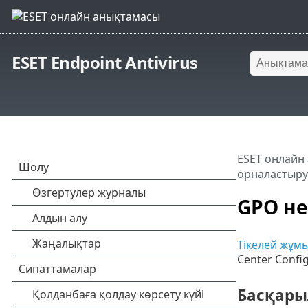
ESET Endpoint Antivirus
ESET онлайн
орналастыру
GPO не
Тікелей жұмы
Center Confi
Басқары