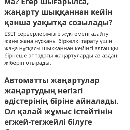
ма? Егер шығарылса,
жаңарту шыққаннан кейін
қанша уақытқа созылады?
ESET серверлерімізге жүктемені азайту
және жаңа нұсқаны біркелкі тарату үшін
жаңа нұсқасы шыққаннан кейінгі алғашқы
бірнеше аптадағы жаңартуларды аз-аздан
жіберіп отырады.
Автоматты жаңартулар
жаңартудың негізгі
әдістерінің біріне айналады.
Ол қалай жұмыс істейтінін
егжей-тегжейлі білуге