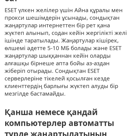
ESET үлкен желілер үшін Айна құралы мен
прокси шешімдерін ұсынады, сондықтан
жаңартулар интернеттен бір рет қана
жүктеп алынып, содан кейін жергілікті желі
ішінде таратылады. Жаңартулар кішірек,
өлшемі әдетте 5-10 МБ болады және ESET
жаңартулар шыққаннан кейін оларды
алғашқы бірнеше апта бойы аз-аздан
жіберіп отырады. Сондықтан ESET
серверлеріне тікелей қосылған кезде
клиенттердің барлығы жүктеп алуды бір
мезгілде бастамайды.
Қанша немесе қандай
компьютерлер автоматты
түрде жаңартылатынын