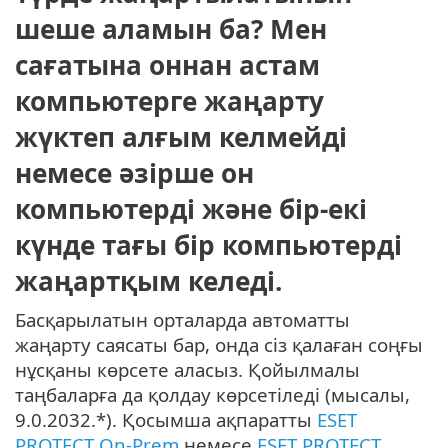
шеше аламын ба? Мен
сағатына оннан астам
компьютерге жаңарту
жүктеп алғым келмейді
немесе әзірше он
компьютерді және бір-екі
күнде тағы бір компьютерді
жаңартқым келеді.
Басқарылатын орталарда автоматты
жаңарту саясаты бар, онда сіз қалаған соңғы
нұсқаны көрсете аласыз. Қойылмалы
таңбаларға да қолдау көрсетіледі (мысалы,
9.0.2032.*). Қосымша ақпаратты
ESET
PROTECT On-Prem
немесе
ESET PROTECT