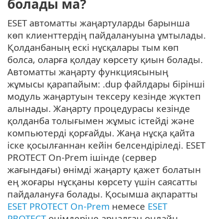
болады ма?
ESET автоматты жаңартуларды барынша
көп клиенттердің пайдалануына ұмтылады.
Қолданбаның ескі нұсқалары тым көп
болса, оларға қолдау көрсету қиын болады.
Автоматты жаңарту функциясының
жұмысы қарапайым: .dup файлдары бірінші
модуль жаңартуын тексеру кезінде жүктеп
алынады. Жаңарту процедурасы кезінде
қолданба толығымен жұмыс істейді және
компьютерді қорғайды. Жаңа нұсқа қайта
іске қосылғаннан кейін белсендіріледі. ESET
PROTECT On-Prem ішінде (сервер
жағындағы) өнімді жаңарту қажет болатын
ең жоғары нұсқаны көрсету үшін саясатты
пайдалануға болады. Қосымша ақпаратты
ESET PROTECT On-Prem
немесе
ESET
PROTECT
өнімдеріне арналған онлайн