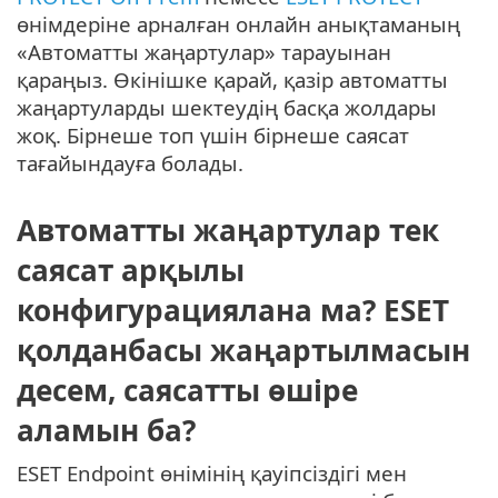
өнімдеріне арналған онлайн анықтаманың
«Автоматты жаңартулар» тарауынан
қараңыз. Өкінішке қарай, қазір автоматты
жаңартуларды шектеудің басқа жолдары
жоқ. Бірнеше топ үшін бірнеше саясат
тағайындауға болады.
Автоматты жаңартулар тек
саясат арқылы
конфигурациялана ма? ESET
қолданбасы жаңартылмасын
десем, саясатты өшіре
аламын ба?
ESET Endpoint өнімінің қауіпсіздігі мен