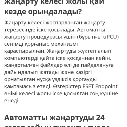
жаңарту келесі жолы қай
кезде орындалады?
Жаңарту келесі жоспарланған жаңарту
терезесінде іске қосылады. Автоматты
жаңарту процедурасы үшін (бұрынғы uPCU)
сенімді қорғаныс механизмі
қарастырылған. Жаңартуды жүктеп алып,
компьютерді қайта іске қосқаннан кейін,
жаңартылған файлдар әлі де пайдалануға
дайындалып жатады және қазіргі
орнатылған нұсқа үздіксіз қорғауды
қамтамасыз етеді. Өзгерістер ESET Endpoint
өнімі келесі жолы іске қосылған соң күшіне
енеді.
Автоматты жаңартуды 24