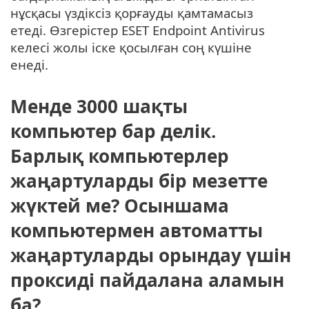
нұсқасы үздіксіз қорғауды қамтамасыз
етеді. Өзгерістер ESET Endpoint Antivirus
келесі жолы іске қосылған соң күшіне
енеді.
Менде 3000 шақты
компьютер бар делік.
Барлық компьютерлер
жаңартуларды бір мезетте
жүктей ме? Осыншама
компьютермен автоматты
жаңартуларды орындау үшін
проксиді пайдалана аламын
ба?