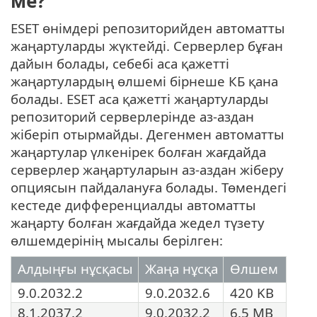
ме?
ESET өнімдері репозиторийден автоматты
жаңартуларды жүктейді. Серверлер бұған
дайын болады, себебі аса қажетті
жаңартулардың өлшемі бірнеше КБ қана
болады. ESET аса қажетті жаңартуларды
репозиторий серверлерінде аз-аздан
жіберіп отырмайды. Дегенмен автоматты
жаңартулар үлкенірек болған жағдайда
серверлер жаңартуларын аз-аздан жіберу
опциясын пайдалануға болады. Төмендегі
кестеде дифференциалды автоматты
жаңарту болған жағдайда жедел түзету
өлшемдерінің мысалы берілген:
Алдыңғы нұсқасы
Жаңа нұсқа
Өлшем
9.0.2032.2
9.0.2032.6
420 KB
8.1.2037.2
9.0.2032.2
6.5 MB