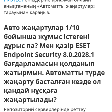
анықтаманың «Автоматты жаңартулар»
тарауынан қараңыз.
Авто жаңартулар 1/10
бойынша жұмыс істегені
дұрыс па? Мен қазір ESET
Endpoint Security 8.0.2028.1
бағдарламасын қолданып
жатырмын. Автоматты түрде
жаңарту басталған кезде ол
қандай нұсқаға
жаңартылады?
Репозиторий серверлерінде реттеу