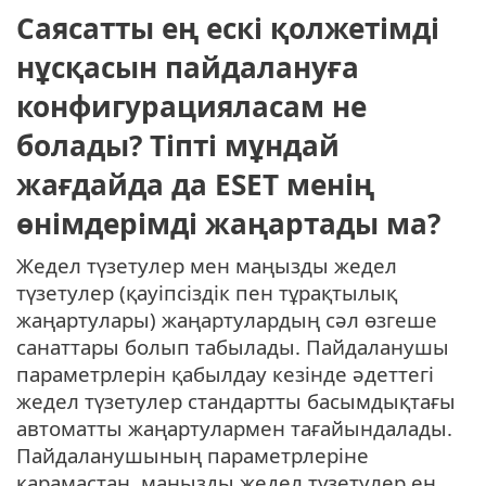
Саясатты ең ескі қолжетімді
нұсқасын пайдалануға
конфигурацияласам не
болады? Тіпті мұндай
жағдайда да ESET менің
өнімдерімді жаңартады ма?
Жедел түзетулер мен маңызды жедел
түзетулер (қауіпсіздік пен тұрақтылық
жаңартулары) жаңартулардың сәл өзгеше
санаттары болып табылады. Пайдаланушы
параметрлерін қабылдау кезінде әдеттегі
жедел түзетулер стандартты басымдықтағы
автоматты жаңартулармен тағайындалады.
Пайдаланушының параметрлеріне
қарамастан, маңызды жедел түзетулер ең