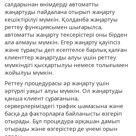
салдарынан өнімдерді автоматты
жаңартуды пайдалана отырып жаңарту
кешіктірілуі мүмкін. Қолданба жаңартуы
реттеу функциясымен шығарылса,
автоматты жаңарту тексерістері оны бірден
ала алмауы мүмкін. Егер жаңарту қауіпсіз
және тұрақты деп есептелсе барлық қалған
клиенттер жаңартуды алуы үшін реттеу
мүмкіндігі қысқартылуы немесе толығымен
жойылуы мүмкін.
Реттеу процедурасы әр жаңарту үшін
әртүрлі уақыт алуы мүмкін. Ол жаңартуды
қанша клиент сұрағанына,
серверлеріміздегі трафик шамасына және
басқа да факторларға байланысты өзгеріп
отырады. Бұл процедура әрқашан дамып
отырады және өзгерістер де үнемі орын