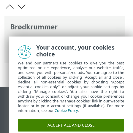
Brødkrummer
ESET-onlinehjælp
>
ESET Endpoint
Antivirus
>
Ofte stillede spørgsmål
>
Your account, your cookies
Sådan fjerner du en virus fra computeren
choice
We and our partners use cookies to give you the best
optimized online experience, analyze our website traffic,
and serve you with personalized ads. You can agree to the
collection of all cookies by clicking "Accept all and close",
decline all non-essential cookies by choosing "Accept
essential cookies only", or adjust your cookie settings by
clicking "Manage cookies". You also have the right to
withdraw your consent or change your cookie preferences
Vis computerwebsted
anytime by clicking the "Manage cookies" link in our website
footer or in your account settings (if available). For more
End of Life
information, see our
Cookie Policy
.
ESET-vidensbase
ESET-forum
ACCEPT ALL AND CLOSE
ESET Status Portal