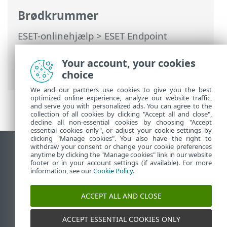
Brødkrummer
ESET-onlinehjælp
>
ESET Endpoint
Antivirus
>
Ofte stillede spørgsmål
>
Sådan opdaterer du ESET Endpoint
Your account, your cookies
Antivirus
choice
We and our partners use cookies to give you the best
optimized online experience, analyze our website traffic,
and serve you with personalized ads. You can agree to the
collection of all cookies by clicking "Accept all and close",
decline all non-essential cookies by choosing "Accept
essential cookies only", or adjust your cookie settings by
clicking "Manage cookies". You also have the right to
withdraw your consent or change your cookie preferences
Vis computerwebsted
anytime by clicking the "Manage cookies" link in our website
footer or in your account settings (if available). For more
End of Life
information, see our
Cookie Policy
.
ESET-vidensbase
ESET-forum
ACCEPT ALL AND CLOSE
ESET Status Portal
Regional support
ACCEPT ESSENTIAL COOKIES ONLY