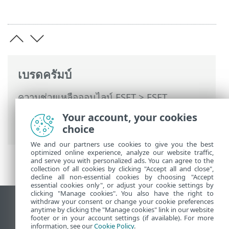
เบรดครัมบ์
ความช่วยเหลือออนไลน์ ESET
>
ESET
Endpoint Antivirus
>
การตั้งค่าขั้นสูง
>
การ
Your account, your cookies
อัพเดท
> ตัวเลือกการเชื่อมต่อ
choice
We and our partners use cookies to give you the best
optimized online experience, analyze our website traffic,
and serve you with personalized ads. You can agree to the
collection of all cookies by clicking "Accept all and close",
decline all non-essential cookies by choosing "Accept
essential cookies only", or adjust your cookie settings by
clicking "Manage cookies". You also have the right to
withdraw your consent or change your cookie preferences
ดูไซต์เดสก์ท็อป
anytime by clicking the "Manage cookies" link in our website
footer or in your account settings (if available). For more
End of Life
information, see our
Cookie Policy
.