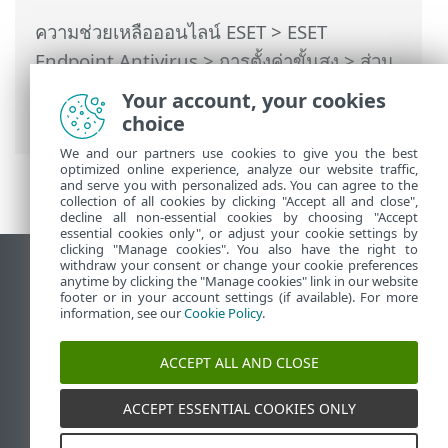
ความช่วยเหลือออนไลน์ ESET
>
ESET
Endpoint Antivirus
>
การตั้งค่าขั้นสูง
>
ส่วน
ติดต่อกับผู้ใช้
>
ตั้งค่าการเข้าถึง
> รหัสผ่าน
Your account, your cookies
สำหรับการตั้งค่าขั้นสูง
choice
We and our partners use cookies to give you the best
optimized online experience, analyze our website traffic,
and serve you with personalized ads. You can agree to the
collection of all cookies by clicking "Accept all and close",
decline all non-essential cookies by choosing "Accept
essential cookies only", or adjust your cookie settings by
clicking "Manage cookies". You also have the right to
withdraw your consent or change your cookie preferences
ดูไซต์เดสก์ท็อป
anytime by clicking the "Manage cookies" link in our website
footer or in your account settings (if available). For more
End of Life
information, see our
Cookie Policy
.
ฐานความรู้ของ ESET
ฟอรัมของ ESET
ACCEPT ALL AND CLOSE
ESET Status Portal
ACCEPT ESSENTIAL COOKIES ONLY
ฝ่ายสนับสนุนประจำภูมิภาค