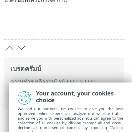
เบรดครัมบ์
ความช่วยเหลือออนไลน์ ESET
>
ESET
Endpoint Antivirus
>
การตั้งค่าขั้นสูง
> ส่วน
Your account, your cookies
ติดต่อผู้ใช้
choice
We and our partners use cookies to give you the best
optimized online experience, analyze our website traffic,
and serve you with personalized ads. You can agree to the
collection of all cookies by clicking "Accept all and close",
decline all non-essential cookies by choosing "Accept