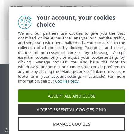
ESET onlinehjälp
>
ESET Endpoint
Antivirus
>
Avancerade inställningar
>
Your account, your cookies
Skydd
>
Skydd av e-postklient
>
choice
Inkorgsskydd
> Svar
We and our partners use cookies to give you the best
optimized online experience, analyze our website traffic,
and serve you with personalized ads. You can agree to the
collection of all cookies by clicking "Accept all and close",
decline all non-essential cookies by choosing "Accept
essential cookies only", or adjust your cookie settings by
clicking "Manage cookies". You also have the right to
withdraw your consent or change your cookie preferences
anytime by clicking the "Manage cookies" link in our website
Visa skrivbords-webbplats
footer or in your account settings (if available). For more
information, see our
Cookie Policy
.
End of Life
ESET kunskapsbas
ACCEPT ALL AND CLOSE
ESET forum
ESET Status Portal
ACCEPT ESSENTIAL COOKIES ONLY
Regional support
MANAGE COOKIES
© 1992 - 2026 ESET, spol. s
Hantera cookies