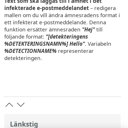
Text som ska läggas till i ämnet i det
infekterade e-postmeddelandet
– redigera
mallen om du vill ändra ämnesradens format i
ett infekterat e-postmeddelande. Denna
funktion ersätter ämnesraden
"Hej"
till
följande format:
”[detekteringens
%DETEKTERINGSNAMN%] Hello"
. Variabeln
%DETECTIONNAME%
representerar
detekteringen.
Länkstig