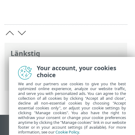
Länkstig
ESET onlinehjälp
>
ESET Endpoint
Your account, your cookies
Antivirus
>
Avancerade inställningar
>
choice
Skydd
> Skydd vid nätverksåtkomst
We and our partners use cookies to give you the best
optimized online experience, analyze our website traffic,
and serve you with personalized ads. You can agree to the
collection of all cookies by clicking "Accept all and close",
decline all non-essential cookies by choosing "Accept
essential cookies only", or adjust your cookie settings by
clicking "Manage cookies". You also have the right to
withdraw your consent or change your cookie preferences
anytime by clicking the "Manage cookies" link in our website
Visa skrivbords-webbplats
footer or in your account settings (if available). For more
information, see our
Cookie Policy
.