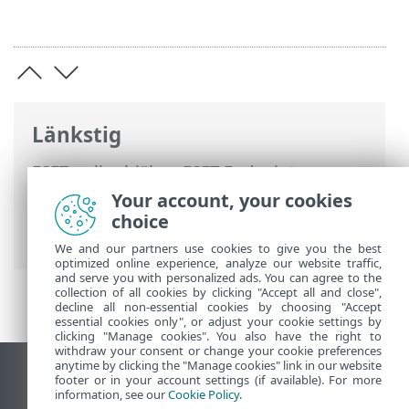
Länkstig
ESET onlinehjälp
>
ESET Endpoint
Antivirus
>
Avancerade inställningar
>
Your account, your cookies
Skydd
>
Enhetskontroll
>
choice
Regelredigerare för enhetskontroll
We and our partners use cookies to give you the best
optimized online experience, analyze our website traffic,
and serve you with personalized ads. You can agree to the
collection of all cookies by clicking "Accept all and close",
decline all non-essential cookies by choosing "Accept
essential cookies only", or adjust your cookie settings by
clicking "Manage cookies". You also have the right to
withdraw your consent or change your cookie preferences
anytime by clicking the "Manage cookies" link in our website
Visa skrivbords-webbplats
footer or in your account settings (if available). For more
information, see our
Cookie Policy
.
End of Life