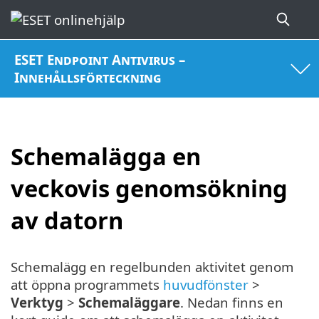
ESET Endpoint Antivirus –
Innehållsförteckning
Schemalägga en
veckovis genomsökning
av datorn
Schemalägg en regelbunden aktivitet genom
att öppna programmets
huvudfönster
>
Verktyg
>
Schemaläggare
. Nedan finns en