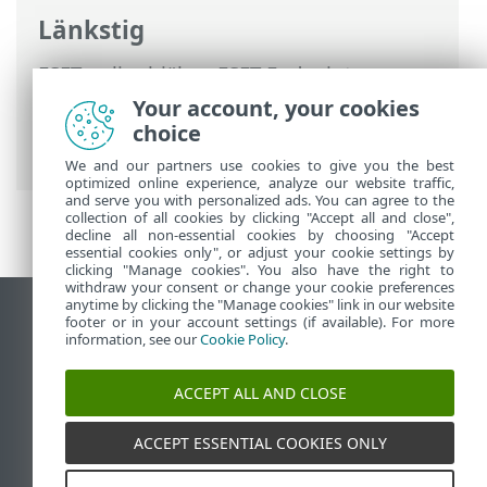
Länkstig
ESET onlinehjälp
>
ESET Endpoint
Antivirus
>
FAQ
>
Skapa en ny aktivitet i
Your account, your cookies
Schemaläggare
> Schemalägga en
choice
veckovis genomsökning av datorn
We and our partners use cookies to give you the best
optimized online experience, analyze our website traffic,
and serve you with personalized ads. You can agree to the
collection of all cookies by clicking "Accept all and close",
decline all non-essential cookies by choosing "Accept
essential cookies only", or adjust your cookie settings by
clicking "Manage cookies". You also have the right to
withdraw your consent or change your cookie preferences
anytime by clicking the "Manage cookies" link in our website
Visa skrivbords-webbplats
footer or in your account settings (if available). For more
information, see our
Cookie Policy
.
End of Life
ESET kunskapsbas
ACCEPT ALL AND CLOSE
ESET forum
ESET Status Portal
ACCEPT ESSENTIAL COOKIES ONLY
Regional support