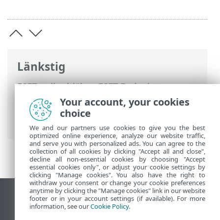
Länkstig
ESET onlinehjälp
>
ESET Endpoint
Antivirus
>
FAQ
> Så ansluter du ESET
Your account, your cookies
Endpoint Antivirus till ESET PROTECT On-
choice
Prem
We and our partners use cookies to give you the best
optimized online experience, analyze our website traffic,
and serve you with personalized ads. You can agree to the
collection of all cookies by clicking "Accept all and close",
decline all non-essential cookies by choosing "Accept
essential cookies only", or adjust your cookie settings by
clicking "Manage cookies". You also have the right to
withdraw your consent or change your cookie preferences
anytime by clicking the "Manage cookies" link in our website
Visa skrivbords-webbplats
footer or in your account settings (if available). For more
information, see our
Cookie Policy
.
End of Life