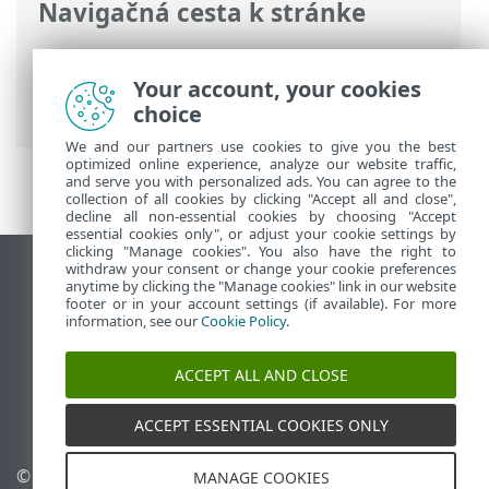
Navigačná cesta k stránke
ESET Online pomocník
>
ESET Endpoint
Antivirus
>
Rozšírené nastavenia
>
Your account, your cookies
Aktualizácie
> Aktualizačný mirror
choice
We and our partners use cookies to give you the best
optimized online experience, analyze our website traffic,
and serve you with personalized ads. You can agree to the
collection of all cookies by clicking "Accept all and close",
decline all non-essential cookies by choosing "Accept
essential cookies only", or adjust your cookie settings by
clicking "Manage cookies". You also have the right to
withdraw your consent or change your cookie preferences
Zobraziť stránku ako na počítači
anytime by clicking the "Manage cookies" link in our website
footer or in your account settings (if available). For more
End of Life
information, see our
Cookie Policy
.
Databáza znalostí ESET
ESET Fórum
ACCEPT ALL AND CLOSE
ESET Status Portal
Technická podpora
ACCEPT ESSENTIAL COOKIES ONLY
© 1992 - 2026 ESET,
Spravovať súbory cookie
MANAGE COOKIES