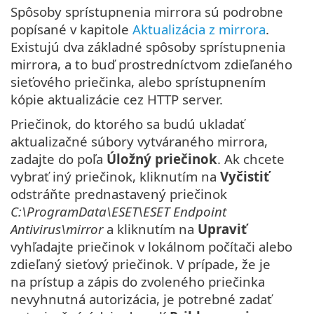
Spôsoby sprístupnenia mirrora sú podrobne
popísané v kapitole
Aktualizácia z mirrora
.
Existujú dva základné spôsoby sprístupnenia
mirrora, a to buď prostredníctvom zdieľaného
sieťového priečinka, alebo sprístupnením
kópie aktualizácie cez HTTP server.
Priečinok, do ktorého sa budú ukladať
aktualizačné súbory vytváraného mirrora,
zadajte do poľa
Úložný priečinok
. Ak chcete
vybrať iný priečinok, kliknutím na
Vyčistiť
odstráňte prednastavený priečinok
C:\ProgramData\ESET\ESET Endpoint
Antivirus\mirror
a kliknutím na
Upraviť
vyhľadajte priečinok v lokálnom počítači alebo
zdieľaný sieťový priečinok. V prípade, že je
na prístup a zápis do zvoleného priečinka
nevyhnutná autorizácia, je potrebné zadať