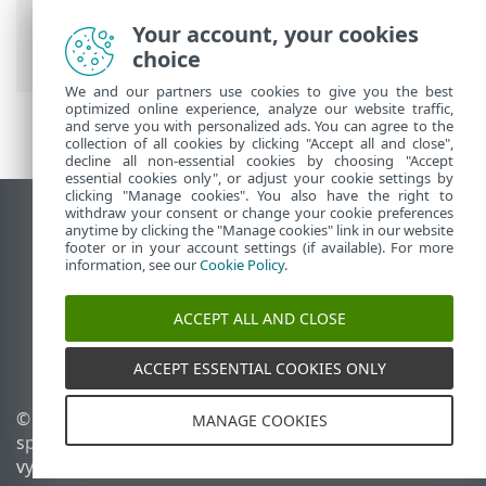
ESET Online pomocník
>
ESET Endpoint
Antivirus
>
Rozšírené nastavenia
>
Your account, your cookies
Aktualizácie
> Možnosti pripojenia
choice
We and our partners use cookies to give you the best
optimized online experience, analyze our website traffic,
and serve you with personalized ads. You can agree to the
collection of all cookies by clicking "Accept all and close",
decline all non-essential cookies by choosing "Accept
essential cookies only", or adjust your cookie settings by
clicking "Manage cookies". You also have the right to
withdraw your consent or change your cookie preferences
Zobraziť stránku ako na počítači
anytime by clicking the "Manage cookies" link in our website
footer or in your account settings (if available). For more
End of Life
information, see our
Cookie Policy
.
Databáza znalostí ESET
ESET Fórum
ACCEPT ALL AND CLOSE
ESET Status Portal
Technická podpora
ACCEPT ESSENTIAL COOKIES ONLY
© 1992 - 2026 ESET,
Spravovať súbory cookie
MANAGE COOKIES
spol. s r. o. Všetky práva
Zásady používania súborov
vyhradené.
cookie