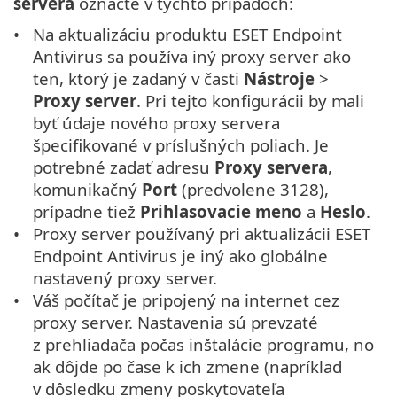
servera
označte v týchto prípadoch:
Na aktualizáciu produktu ESET Endpoint
Antivirus sa používa iný proxy server ako
ten, ktorý je zadaný v časti
Nástroje
>
Proxy server
. Pri tejto konfigurácii by mali
byť údaje nového proxy servera
špecifikované v príslušných poliach. Je
potrebné zadať adresu
Proxy servera
,
komunikačný
Port
(predvolene 3128),
prípadne tiež
Prihlasovacie meno
a
Heslo
.
Proxy server používaný pri aktualizácii ESET
Endpoint Antivirus je iný ako globálne
nastavený proxy server.
Váš počítač je pripojený na internet cez
proxy server. Nastavenia sú prevzaté
z prehliadača počas inštalácie programu, no
ak dôjde po čase k ich zmene (napríklad
v dôsledku zmeny poskytovateľa