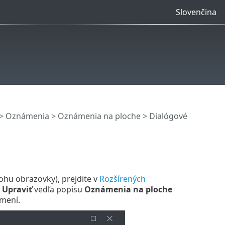
Slovenčina
>
Oznámenia
>
Oznámenia na ploche
> Dialógové
hu obrazovky), prejdite v
Rozšírených
a
Upraviť
vedľa popisu
Oznámenia na ploche
ámení.