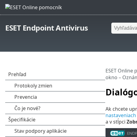
ESET Endpoint Antivirus
ESET Online 
okno – Oznám
Dialóg
Ak chcete up
nastaveniach
a v stĺpci
Zobr