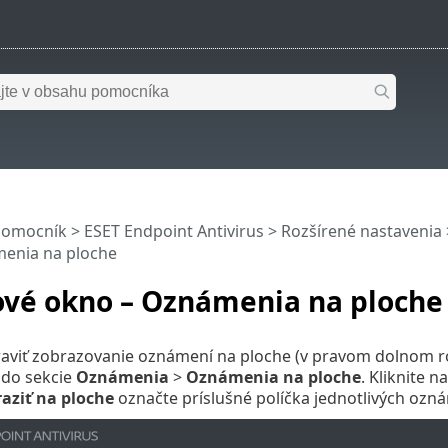
pomocník
>
ESET Endpoint Antivirus
>
Rozšírené nastavenia
enia na ploche
ové okno – Oznámenia na ploche
raviť zobrazovanie oznámení na ploche (v pravom dolnom ro
do sekcie
Oznámenia
>
Oznámenia na ploche
. Kliknite n
aziť na ploche
označte príslušné políčka jednotlivých ozn