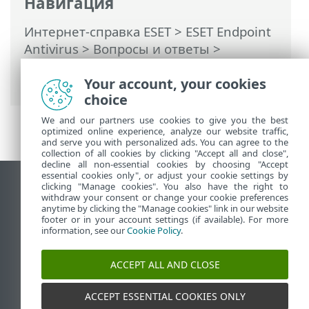
Навигация
Интернет-справка ESET
>
ESET Endpoint
Antivirus
>
Вопросы и ответы
>
Восстановление после программ-
вымогателей
Your account, your cookies
choice
We and our partners use cookies to give you the best
optimized online experience, analyze our website traffic,
and serve you with personalized ads. You can agree to the
collection of all cookies by clicking "Accept all and close",
decline all non-essential cookies by choosing "Accept
essential cookies only", or adjust your cookie settings by
clicking "Manage cookies". You also have the right to
Использовать сайт для ПК
withdraw your consent or change your cookie preferences
End of Life
anytime by clicking the "Manage cookies" link in our website
footer or in your account settings (if available). For more
База знаний ESET
information, see our
Cookie Policy
.
Форум ESET
ESET Status Portal
ACCEPT ALL AND CLOSE
Региональная поддержка
ACCEPT ESSENTIAL COOKIES ONLY