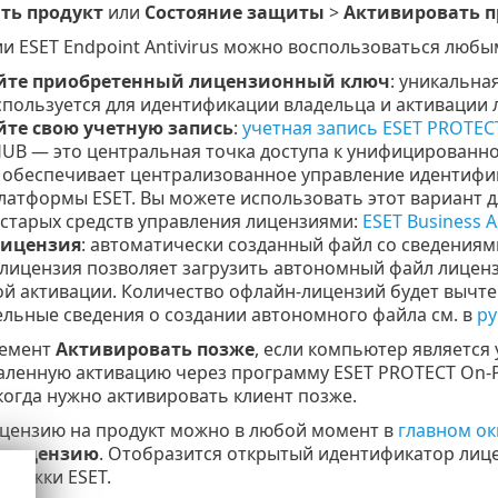
ть продукт
или
Состояние защиты
>
Активировать п
ии ESET Endpoint Antivirus можно воспользоваться люб
йте приобретенный лицензионный ключ
: уникальна
спользуется для идентификации владельца и активации 
йте свою учетную запись
:
учетная запись ESET PROTEC
UB — это центральная точка доступа к унифицированн
 обеспечивает централизованное управление идентифик
атформы ESET. Вы можете использовать этот вариант для
тарых средств управления лицензиями:
ESET Business 
ицензия
: автоматически созданный файл со сведениям
и лицензия позволяет загрузить автономный файл лиценз
й активации. Количество офлайн-лицензий будет вычте
льные сведения о создании автономного файла см. в
ру
лемент
Активировать позже
, если компьютер является
аленную активацию через программу ESET PROTECT On-P
 когда нужно активировать клиент позже.
цензию на продукт можно в любой момент в
главном о
 лицензию
. Отобразится открытый идентификатор лиц
держки ESET.