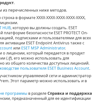
родукт
.
ым из перечисленных ниже методов.
я строка в формате XXXX-XXXX-XXXX-XXXX-XXXX,
лицензии.
T HUB
, которую вы должны создать. ESET
ой платформе безопасности ESET PROTECT On-
ацией, подписками и пользователями для всех
 активации ESET Endpoint Antivirus также с
Account
или
ESET MSP Administrator
.
и о лицензии, который передается в продукт
ии (
.lf
), его можно использовать для
но из общего количества доступных лицензий.
ководстве пользователя ESET Business Account
.
 участником управляемой сети и администратор
rem. Этот параметр можно использовать и в
кне программы
в разделе
Справка и поддержка
ензии, предназначенный для ее идентификации