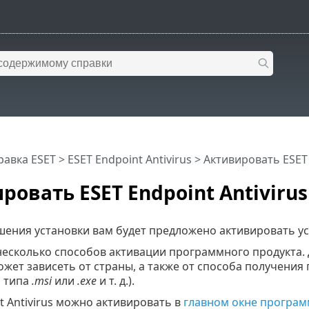
равка ESET
>
ESET Endpoint Antivirus
>
Активировать ESET 
ровать ESET Endpoint Antivirus
шения установки вам будет предложено активировать у
несколько способов активации программного продукта. 
жет зависеть от страны, а также от способа получения 
 типа
.msi
или
.exe
и т. д.).
t Antivirus можно активировать в
главном окне програ