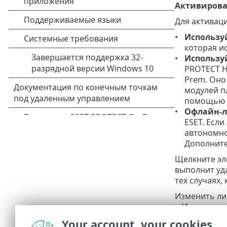
Активирова
Для активац
Использу
которая и
Использу
PROTECT H
Prem. Оно
модулей пл
помощью с
Офлайн-л
ESET. Есл
автономно
Дополните
Щелкните э
выполнит уд
тех случаях,
Изменить ли
>
Изменить
в службе под
Your account, your cookies