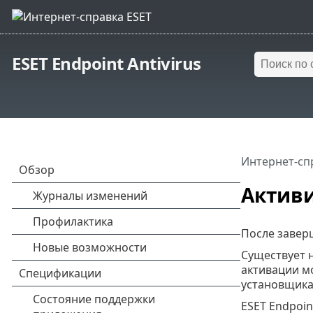
ESET Endpoint Antivirus
Интернет-сп
Активи
После завер
Существует 
активации мо
установщика
ESET Endpoin