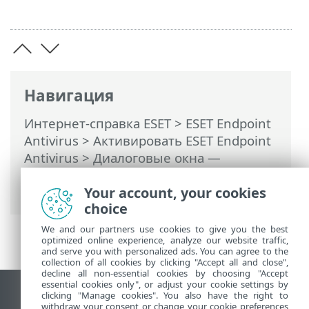
Навигация
Интернет-справка ESET
>
ESET Endpoint
Antivirus
>
Активировать ESET Endpoint
Antivirus
> Диалоговые окна —
активация > Ход выполнения
активации
Your account, your cookies
choice
We and our partners use cookies to give you the best
optimized online experience, analyze our website traffic,
and serve you with personalized ads. You can agree to the
collection of all cookies by clicking "Accept all and close",
decline all non-essential cookies by choosing "Accept
essential cookies only", or adjust your cookie settings by
clicking "Manage cookies". You also have the right to
Использовать сайт для ПК
withdraw your consent or change your cookie preferences