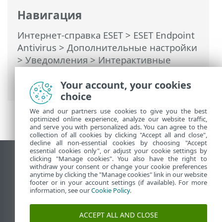
Навигация
Интернет-справка ESET
>
ESET Endpoint
Antivirus
>
Дополнительные настройки
>
Уведомления
>
Интерактивные
предупреждения
> Список
Your account, your cookies
интерактивных предупреждений
choice
We and our partners use cookies to give you the best
optimized online experience, analyze our website traffic,
and serve you with personalized ads. You can agree to the
collection of all cookies by clicking "Accept all and close",
decline all non-essential cookies by choosing "Accept
essential cookies only", or adjust your cookie settings by
clicking "Manage cookies". You also have the right to
Использовать сайт для ПК
withdraw your consent or change your cookie preferences
End of Life
anytime by clicking the "Manage cookies" link in our website
footer or in your account settings (if available). For more
База знаний ESET
information, see our
Cookie Policy
.
Форум ESET
ESET Status Portal
ACCEPT ALL AND CLOSE