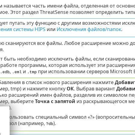
 называется часть имени файла, отделенная от основно
мое. Этот раздел ThreatSense позволяет определить ти
дует путать эту функцию с другими возможностями иск
ения системы HIPS
или
Исключения файлов/папок
.
ю сканируются все файлы. Любое расширение можно доб
я.
т быть необходимо исключить файлы, если сканировани
работе программы, которая использует эти расширени
,
и
при использовании серверов Microsoft 
.edb
.eml
.tmp
бавления в список нового расширения нажмите
Добави
мер, tmp) и нажмите кнопку
ОК
. Выбрав вариант
Добави
ько расширений имен файлов, разделив их символом пер
мер, выберите
Точка с запятой
из раскрывающегося мен
).
;tmp
использовать специальный символ «?» (вопросительный
символ (например,
).
?db
d