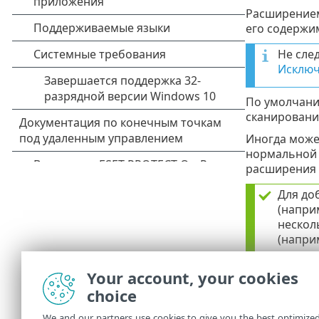
Расширением
его содержи
Не сле
Исключ
По умолчани
сканировани
Иногда може
нормальной 
расширения
Для до
(напри
нескол
(напри
edb;eml
Your account, your cookies
Можно 
любой 
choice
We and our partners use cookies to give you the best optimize