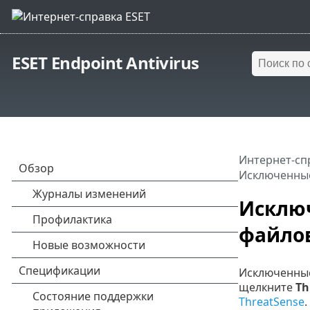
ESET Endpoint Antivirus
Интернет-сп
Исключенные
Исклю
файло
Исключенные
щелкните
Th
ThreatSense
.