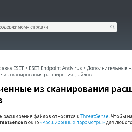
равка ESET
>
ESET Endpoint Antivirus
>
Дополнительные н
 из сканирования расширения файлов
ченные из сканирования рас
в
 расширения файлов относятся к
ThreatSense
. Чтобы н
reatSense
в окне
«Расширенные параметры»
для любог