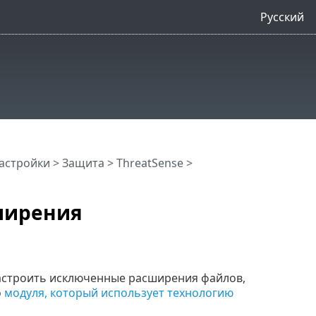
Русский
астройки
>
Защита
>
ThreatSense
>
ширения
астроить исключенные расширения файлов,
о
модуля, который использует технологию