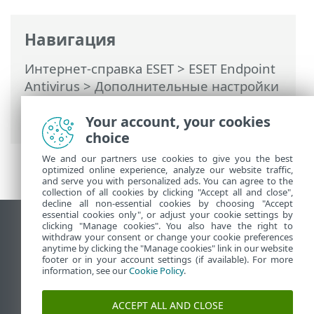
Навигация
Интернет-справка ESET
>
ESET Endpoint
Antivirus
>
Дополнительные настройки
>
Сканирование
>
Исключения
>
Исключения для быстродействия
Your account, your cookies
choice
We and our partners use cookies to give you the best
optimized online experience, analyze our website traffic,
and serve you with personalized ads. You can agree to the
collection of all cookies by clicking "Accept all and close",
decline all non-essential cookies by choosing "Accept
essential cookies only", or adjust your cookie settings by
clicking "Manage cookies". You also have the right to
Использовать сайт для ПК
withdraw your consent or change your cookie preferences
End of Life
anytime by clicking the "Manage cookies" link in our website
footer or in your account settings (if available). For more
База знаний ESET
information, see our
Cookie Policy
.
Форум ESET
ESET Status Portal
ACCEPT ALL AND CLOSE