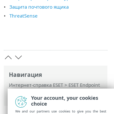
Защита почтового ящика
ThreatSense
Навигация
Интернет-справка ESET
>
ESET Endpoint
Antivirus
>
Дополнительные настройки
>
Защита
> Защита почтового клиента
Your account, your cookies
choice
We and our partners use cookies to give you the best