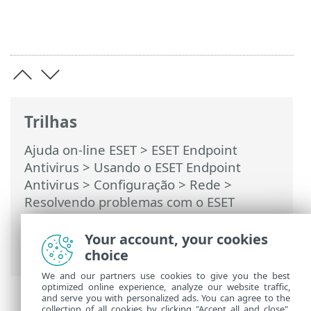
Trilhas
Ajuda on-line ESET
>
ESET Endpoint
Antivirus
>
Usando o ESET Endpoint
Antivirus
>
Configuração
>
Rede
>
Resolvendo problemas com o ESET
Network Protection
>
Registrando e
criando regras ou exceções de log
> Criar
Your account, your cookies
regra de log
choice
We and our partners use cookies to give you the best
optimized online experience, analyze our website traffic,
and serve you with personalized ads. You can agree to the
collection of all cookies by clicking "Accept all and close",