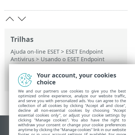
Trilhas
Ajuda on-line ESET
>
ESET Endpoint
Antivirus
>
Usando o ESET Endpoint
Antivirus
>
Configuração
>
Rede
>
Resolvendo problemas com o ESET
Your account, your cookies
Network Protection
choice
We and our partners use cookies to give you the best
optimized online experience, analyze our website traffic,
and serve you with personalized ads. You can agree to the
collection of all cookies by clicking "Accept all and close",
decline all non-essential cookies by choosing "Accept
essential cookies only", or adjust your cookie settings by
clicking "Manage cookies". You also have the right to
withdraw your consent or change your cookie preferences
Ver site para desktop
anytime by clicking the "Manage cookies" link in our website
footer or in your account settings (if available). For more