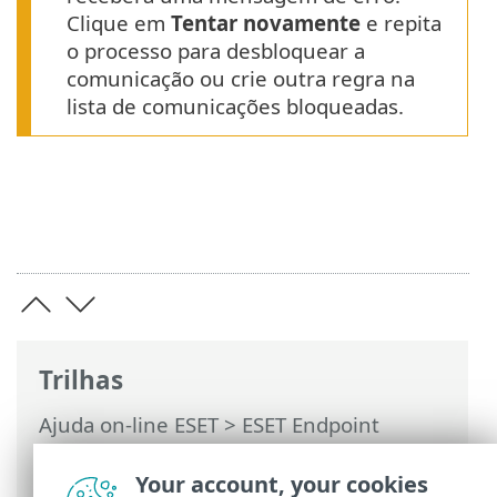
Clique em
Tentar novamente
e repita
o processo para desbloquear a
comunicação ou crie outra regra na
lista de comunicações bloqueadas.
Trilhas
Ajuda on-line ESET
>
ESET Endpoint
Antivirus
>
Usando o ESET Endpoint
Antivirus
>
Configuração
>
Rede
>
Your account, your cookies