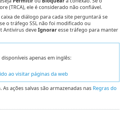
deseja
Permitir
ou
Bloquear
a conexão. Se o
tore (TRCA), ele é considerado não confiável.
 caixa de diálogo para cada site perguntará se
 se o tráfego SSL não foi modificado ou
t Antivirus deve
Ignorar
esse tráfego para manter
 disponíveis apenas em inglês:
bido ao visitar páginas da web
a. As ações salvas são armazenadas nas
Regras do