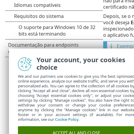
não para invá
certificado n
Depois, se o
você deseja
E
inspecionado 
o aplicativo 
Exempl
Os arti
Your account, your cookies
Noti
choice
“Tráf
We and our partners use cookies to give you the best optimize
online experience, analyze our website traffic, and serve you wit
Em ambos os 
personalized ads. You can agree to the collection of all cookies b
certificado
.
clicking "Accept all and close", decline all non-essential cookies b
choosing "Accept essential cookies only", or adjust your cooki
settings by clicking "Manage cookies". You also have the right t
withdraw your consent or change your cookie preference
anytime by clicking the "Manage cookies" link in our websit
footer or in your account settings (if available). For mor
information, see our
Cookie Policy
.
ACCEPT ALL AND CLOSE