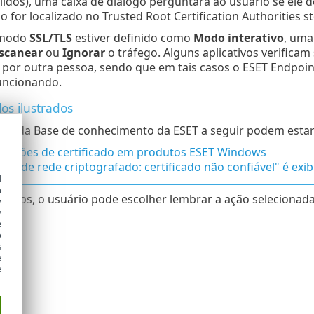
lidos), uma caixa de diálogo perguntará ao usuário se ele 
ão for localizado no Trusted Root Certification Authorities s
 modo
SSL/TLS
estiver definido como
Modo interativo
, uma
scanear
ou
Ignorar
o tráfego. Alguns aplicativos verificam
por outra pessoa, sendo que em tais casos o ESET Endpoin
funcionando.
os ilustrados
gos da Base de conhecimento da ESET a seguir podem estar
ficações de certificado em produtos ESET Windows
ego de rede criptografado: certificado não confiável" é exi
d
h
casos, o usuário pode escolher lembrar a ação selecionad
y
y
e
o
s
e
e