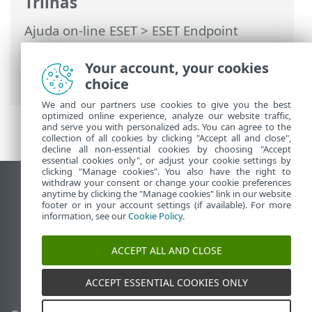
Trilhas
Ajuda on-line ESET
>
ESET Endpoint
Antivirus
>
Configuração avançada
>
Proteções
>
SSL/TLS
> Regras do
Your account, your cookies
certificado
choice
We and our partners use cookies to give you the best
optimized online experience, analyze our website traffic,
and serve you with personalized ads. You can agree to the
collection of all cookies by clicking "Accept all and close",
decline all non-essential cookies by choosing "Accept
essential cookies only", or adjust your cookie settings by
clicking "Manage cookies". You also have the right to
withdraw your consent or change your cookie preferences
Ver site para desktop
anytime by clicking the "Manage cookies" link in our website
footer or in your account settings (if available). For more
End of Life
information, see our
Cookie Policy
.
Base de conhecimento ESET
Fórum ESET
ACCEPT ALL AND CLOSE
ESET Status Portal
Suporte regional
ACCEPT ESSENTIAL COOKIES ONLY