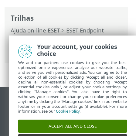
Trilhas
Ajuda on-line ESET
>
ESET Endpoint
Antivirus
>
Configuração avançada
>
Atualizações
>
Imagem de atualização
>
Your account, your cookies
Servidor HTTP e SSL para a Imagem
choice
We and our partners use cookies to give you the best
optimized online experience, analyze our website traffic,
and serve you with personalized ads. You can agree to the
collection of all cookies by clicking "Accept all and close",
decline all non-essential cookies by choosing "Accept
essential cookies only", or adjust your cookie settings by
clicking "Manage cookies". You also have the right to
withdraw your consent or change your cookie preferences
Ver site para desktop
anytime by clicking the "Manage cookies" link in our website
footer or in your account settings (if available). For more
End of Life
information, see our
Cookie Policy
.
Base de conhecimento ESET
Fórum ESET
ACCEPT ALL AND CLOSE
ESET Status Portal