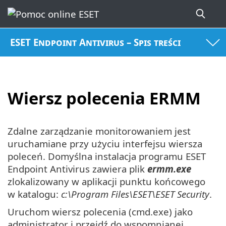
ESET Endpoint Antivirus – Spis treści
Wiersz polecenia ERMM
Zdalne zarządzanie monitorowaniem jest
uruchamiane przy użyciu interfejsu wiersza
poleceń. Domyślna instalacja programu ESET
Endpoint Antivirus zawiera plik
ermm.exe
zlokalizowany w aplikacji punktu końcowego
w katalogu:
c:\Program Files\ESET\ESET Security
.
Uruchom wiersz polecenia (cmd.exe) jako
administrator i przejdź do wspomnianej