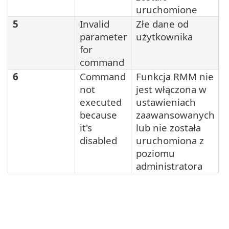
uruchomione
5
Invalid
Złe dane od
parameter
użytkownika
for
command
6
Command
Funkcja RMM nie
not
jest włączona w
executed
ustawieniach
because
zaawansowanych
it's
lub nie została
disabled
uruchomiona z
poziomu
administratora