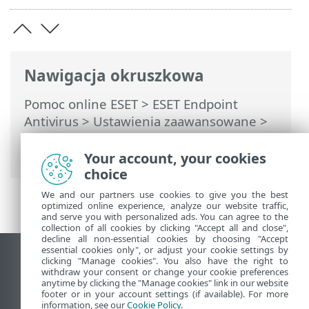
Nawigacja okruszkowa
Pomoc online ESET
>
ESET Endpoint
Antivirus
>
Ustawienia zaawansowane
>
Zdalne monitorowanie i zarządzanie
>
Wiersz polecenia ERMM
Your account, your cookies
choice
We and our partners use cookies to give you the best
optimized online experience, analyze our website traffic,
and serve you with personalized ads. You can agree to the
collection of all cookies by clicking "Accept all and close",
decline all non-essential cookies by choosing "Accept
essential cookies only", or adjust your cookie settings by
Wyświetl witrynę internetową dla
clicking "Manage cookies". You also have the right to
withdraw your consent or change your cookie preferences
komputerów
anytime by clicking the "Manage cookies" link in our website
footer or in your account settings (if available). For more
End of Life
information, see our
Cookie Policy
.